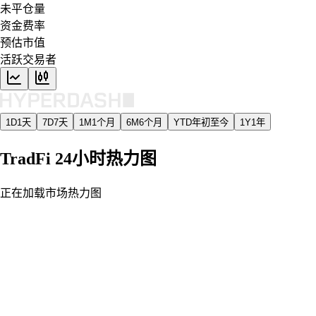
未平仓量
资金费率
预估市值
活跃交易者
1D
1天
7D
7天
1M
1个月
6M
6个月
YTD
年初至今
1Y
1年
TradFi 24小时热力图
正在加载市场热力图