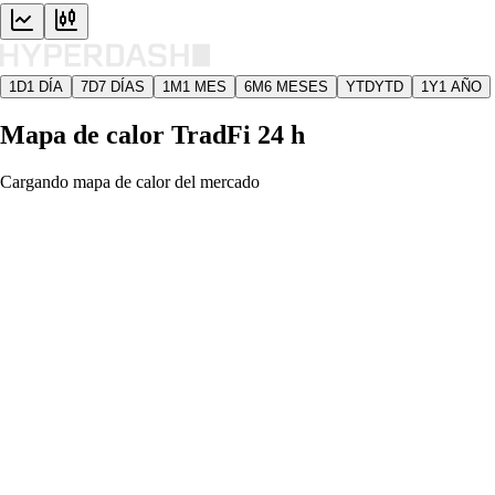
1D
1 DÍA
7D
7 DÍAS
1M
1 MES
6M
6 MESES
YTD
YTD
1Y
1 AÑO
Mapa de calor TradFi 24 h
Cargando mapa de calor del mercado