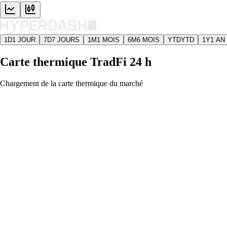
1D
1 JOUR
7D
7 JOURS
1M
1 MOIS
6M
6 MOIS
YTD
YTD
1Y
1 AN
Carte thermique TradFi 24 h
Chargement de la carte thermique du marché