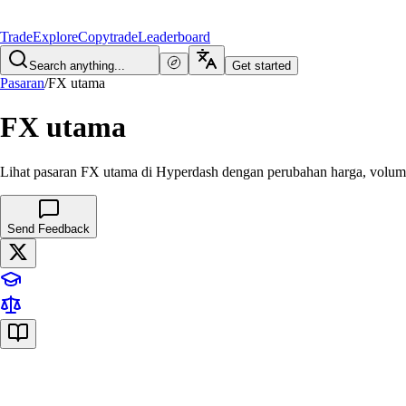
Trade
Explore
Copytrade
Leaderboard
Search anything...
Get started
Pasaran
/
FX utama
FX utama
Lihat pasaran FX utama di Hyperdash dengan perubahan harga, volu
Send Feedback