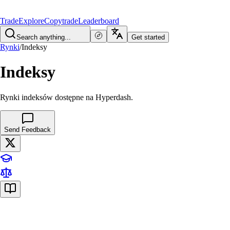
Trade
Explore
Copytrade
Leaderboard
Search anything...
Get started
Rynki
/
Indeksy
Indeksy
Rynki indeksów dostępne na Hyperdash.
Send Feedback