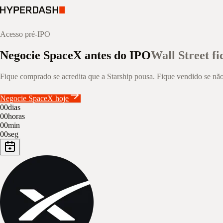
Acesso pré-IPO
Negocie SpaceX antes do IPO
Wall Street f
Fique comprado se acredita que a Starship pousa. Fique vendido se não
Negocie SpaceX hoje
00
dias
00
horas
00
min
00
seg