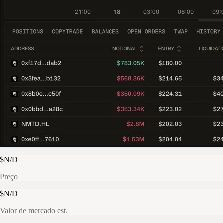
$N/D
Preço
$N/D
Valor de mercado est.