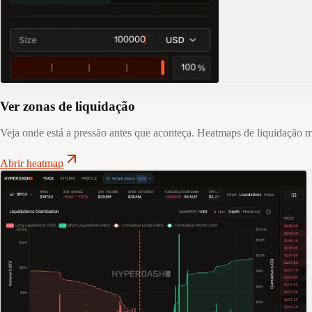
Ver zonas de liquidação
Veja onde está a pressão antes que aconteça. Heatmaps de liquidação 
Abrir heatmap