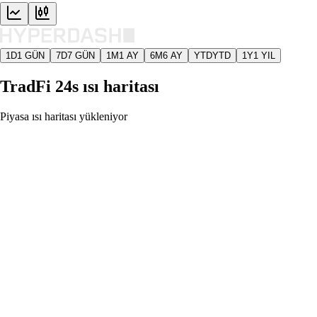
1D
1 GÜN
7D
7 GÜN
1M
1 AY
6M
6 AY
YTD
YTD
1Y
1 YIL
TradFi 24s ısı haritası
Piyasa ısı haritası yükleniyor