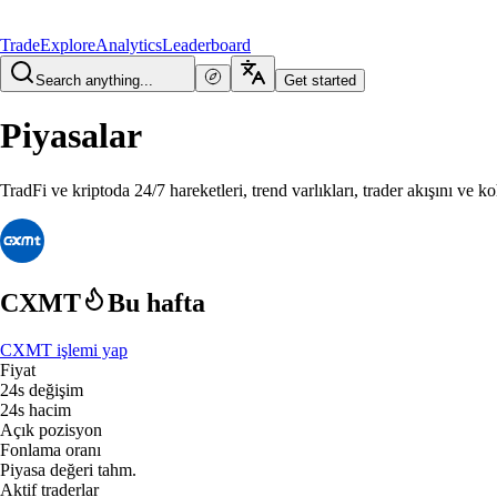
Trade
Explore
Analytics
Leaderboard
Search anything...
Get started
Piyasalar
TradFi ve kriptoda 24/7 hareketleri, trend varlıkları, trader akışını ve 
CXMT
Bu hafta
CXMT işlemi yap
Fiyat
24s değişim
24s hacim
Açık pozisyon
Fonlama oranı
Piyasa değeri tahm.
Aktif traderlar