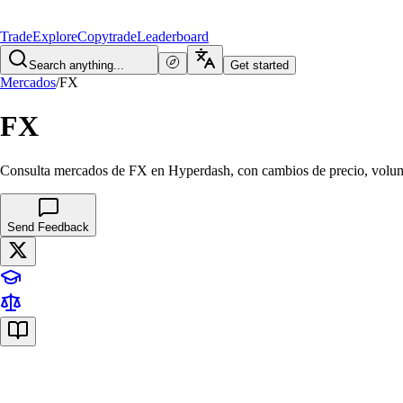
Trade
Explore
Copytrade
Leaderboard
Search anything...
Get started
Mercados
/
FX
FX
Consulta mercados de FX en Hyperdash, con cambios de precio, volu
Send Feedback