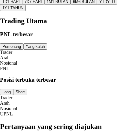
1D
1 HARI
7D
7 HARI
1M
1 BULAN
6M
6 BULAN
YTD
YTD
1Y
1 TAHUN
Trading Utama
PNL terbesar
Pemenang
Yang kalah
Trader
Arah
Nosional
PNL
Posisi terbuka terbesar
Long
Short
Trader
Arah
Nosional
UPNL
Pertanyaan yang sering diajukan