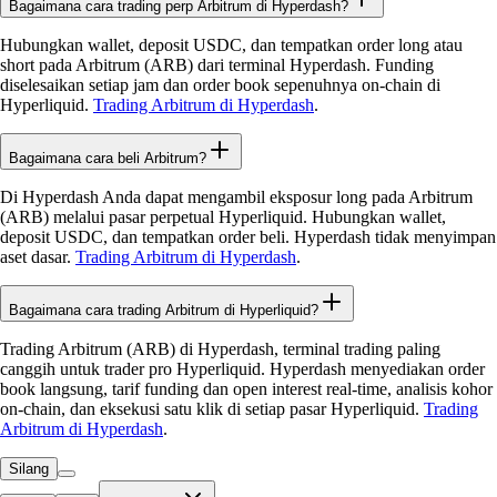
Bagaimana cara trading perp Arbitrum di Hyperdash?
Hubungkan wallet, deposit USDC, dan tempatkan order long atau
short pada Arbitrum (ARB) dari terminal Hyperdash. Funding
diselesaikan setiap jam dan order book sepenuhnya on-chain di
Hyperliquid.
Trading Arbitrum di Hyperdash
.
Bagaimana cara beli Arbitrum?
Di Hyperdash Anda dapat mengambil eksposur long pada Arbitrum
(ARB) melalui pasar perpetual Hyperliquid. Hubungkan wallet,
deposit USDC, dan tempatkan order beli. Hyperdash tidak menyimpan
aset dasar.
Trading Arbitrum di Hyperdash
.
Bagaimana cara trading Arbitrum di Hyperliquid?
Trading Arbitrum (ARB) di Hyperdash, terminal trading paling
canggih untuk trader pro Hyperliquid. Hyperdash menyediakan order
book langsung, tarif funding dan open interest real-time, analisis kohor
on-chain, dan eksekusi satu klik di setiap pasar Hyperliquid.
Trading
Arbitrum di Hyperdash
.
Silang