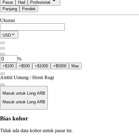
Pasar
Had
Profesional
Panjang
Pendek
Tersedia untuk Perdagangan
Ukuran
$0.00
Posisi Saat Ini
USD
0
ARB
%
+$100
+$500
+$1000
+$5000
Max
Ambil Untung / Henti Rugi
Masuk untuk Long ARB
Masuk untuk Long ARB
Harga Likuidasi
Bias kohor
T/A
Tidak ada data kohor untuk pasar ini.
Nilai Order