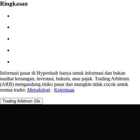
Ringkasan
$0.00
Gelinciran
Perkiraan: 0.00% / Maks 8%
Biaya
0.0450% / 0.0150%
Informasi pasar di Hyperdash hanya untuk informasi dan bukan
nasihat keuangan, investasi, hukum, atau pajak. Trading Arbitrum
(ARB) mengandung risiko pasar dan mungkin tidak cocok untuk
semua trader.
Metodologi
·
Ketentuan
Trading Arbitrum 10x