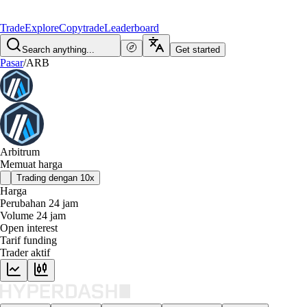
Trade
Explore
Copytrade
Leaderboard
Search anything...
Get started
Pasar
/
ARB
Arbitrum
Memuat harga
Trading dengan 10x
Harga
Perubahan 24 jam
Volume 24 jam
Open interest
Tarif funding
Trader aktif