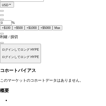
現在のポジション
USD
0
HYPE
%
+$100
+$500
+$1000
+$5000
Max
利確 / 損切
ログインしてロング HYPE
ログインしてロング HYPE
清算価格
コホートバイアス
適用なし
このマーケットのコホートデータはありません。
注文金額
概要
$0.00
スリッページ