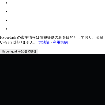
推定: 0.00% / 最大 8%
手数料
0.0450% / 0.0150%
Hyperdash の市場情報は情報提供のみを目的としており、金融
いるとは限りません。
方法論
·
利用規約
Hyperliquid を10倍で取引