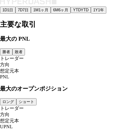
1D
1日
7D
7日
1M
1ヶ月
6M
6ヶ月
YTD
YTD
1Y
1年
主要な取引
最大の PNL
勝者
敗者
トレーダー
方向
想定元本
PNL
最大のオープンポジション
ロング
ショート
トレーダー
方向
想定元本
UPNL