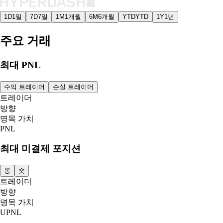
1D
1일
7D
7일
1M
1개월
6M
6개월
YTD
YTD
1Y
1년
주요 거래
최대 PNL
수익 트레이더
손실 트레이더
트레이더
방향
명목 가치
PNL
최대 미결제 포지션
롱
숏
트레이더
방향
명목 가치
UPNL