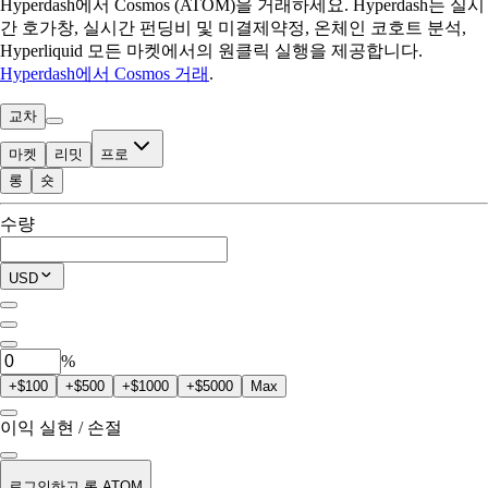
Hyperdash에서 Cosmos (ATOM)을 거래하세요. Hyperdash는 실시
간 호가창, 실시간 펀딩비 및 미결제약정, 온체인 코호트 분석,
Hyperliquid 모든 마켓에서의 원클릭 실행을 제공합니다.
Hyperdash에서 Cosmos 거래
.
교차
마켓
리밋
프로
롱
숏
거래 가능
수량
$0.00
현재 포지션
USD
0
ATOM
%
+$100
+$500
+$1000
+$5000
Max
이익 실현 / 손절
로그인하고 롱 ATOM