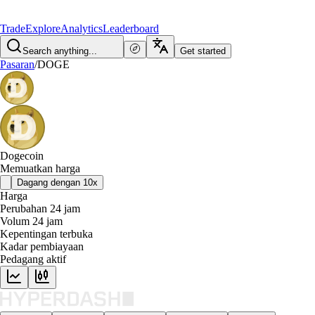
Trade
Explore
Analytics
Leaderboard
Search anything...
Get started
Pasaran
/
DOGE
Dogecoin
Memuatkan harga
Dagang dengan 10x
Harga
Perubahan 24 jam
Volum 24 jam
Kepentingan terbuka
Kadar pembiayaan
Pedagang aktif