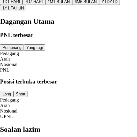
1D
1 HARI
7D
7 HARI
1M
1 BULAN
6M
6 BULAN
YTD
YTD
1Y
1 TAHUN
Dagangan Utama
PNL terbesar
Pemenang
Yang rugi
Pedagang
Arah
Nosional
PNL
Posisi terbuka terbesar
Long
Short
Pedagang
Arah
Nosional
UPNL
Soalan lazim