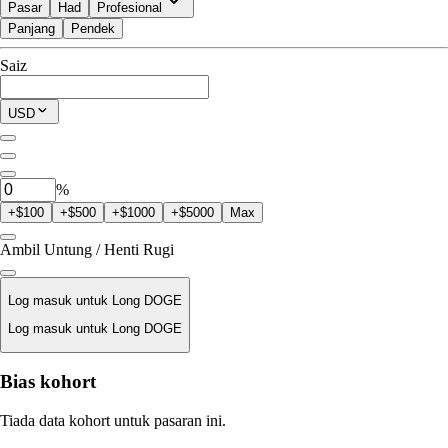
Pasar
Had
Profesional
Panjang
Pendek
Tersedia untuk Trade
Saiz
$0.00
Posisi Semasa
USD
0
DOGE
%
+$100
+$500
+$1000
+$5000
Max
Ambil Untung / Henti Rugi
Log masuk untuk Long DOGE
Log masuk untuk Long DOGE
Harga Likuidasi
Bias kohort
T/A
Tiada data kohort untuk pasaran ini.
Nilai Pesanan