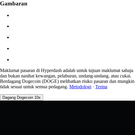
Gambaran
$0.00
Gelinciran
Angg: 0.00% / Maks 8%
Yuran
0.0450% / 0.0150%
Maklumat pasaran di Hyperdash adalah untuk tujuan maklumat sahaja
dan bukan nasihat kewangan, pelaburan, undang-undang, atau cukai.
Berdagang Dogecoin (DOGE) melibatkan risiko pasaran dan mungkin
tidak sesuai untuk semua pedagang.
Metodologi
·
Terma
Dagang Dogecoin 10x