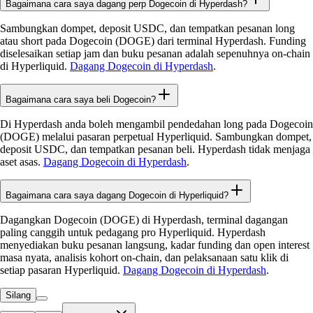
Bagaimana cara saya dagang perp Dogecoin di Hyperdash?
Sambungkan dompet, deposit USDC, dan tempatkan pesanan long
atau short pada Dogecoin (DOGE) dari terminal Hyperdash. Funding
diselesaikan setiap jam dan buku pesanan adalah sepenuhnya on-chain
di Hyperliquid.
Dagang Dogecoin di Hyperdash
.
Bagaimana cara saya beli Dogecoin?
Di Hyperdash anda boleh mengambil pendedahan long pada Dogecoin
(DOGE) melalui pasaran perpetual Hyperliquid. Sambungkan dompet,
deposit USDC, dan tempatkan pesanan beli. Hyperdash tidak menjaga
aset asas.
Dagang Dogecoin di Hyperdash
.
Bagaimana cara saya dagang Dogecoin di Hyperliquid?
Dagangkan Dogecoin (DOGE) di Hyperdash, terminal dagangan
paling canggih untuk pedagang pro Hyperliquid. Hyperdash
menyediakan buku pesanan langsung, kadar funding dan open interest
masa nyata, analisis kohort on-chain, dan pelaksanaan satu klik di
setiap pasaran Hyperliquid.
Dagang Dogecoin di Hyperdash
.
Silang