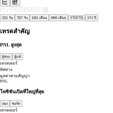
1D
1 วัน
7D
7 วัน
1M
1 เดือน
6M
6 เดือน
YTD
YTD
1Y
1 ปี
เทรดสำคัญ
PNL สูงสุด
ผู้ชนะ
ผู้แพ้
เทรดเดอร์
ทิศทาง
มูลค่าตามสัญญา
PNL
โพซิชันเปิดที่ใหญ่ที่สุด
ลอง
ชอร์ต
เทรดเดอร์