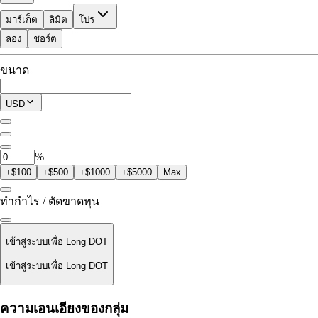
มาร์เก็ต
ลิมิต
โปร
ลอง
ชอร์ต
ที่ใช้เทรดได้
ขนาด
$0.00
โพซิชันปัจจุบัน
USD
0
DOT
%
+$100
+$500
+$1000
+$5000
Max
ทำกำไร / ตัดขาดทุน
เข้าสู่ระบบเพื่อ Long DOT
เข้าสู่ระบบเพื่อ Long DOT
ราคาชำระ
ความเอนเอียงของกลุ่ม