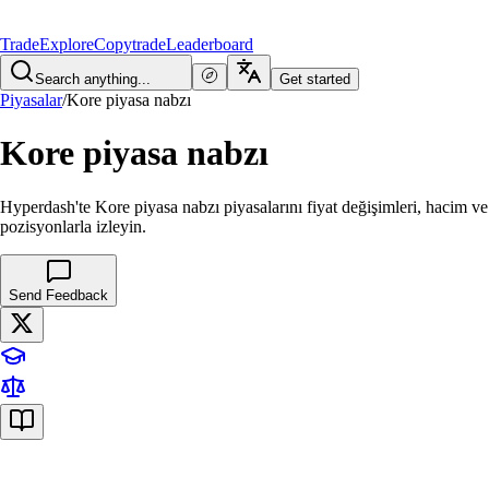
Trade
Explore
Copytrade
Leaderboard
Search anything...
Get started
Piyasalar
/
Kore piyasa nabzı
Kore piyasa nabzı
Hyperdash'te Kore piyasa nabzı piyasalarını fiyat değişimleri, hacim ve
pozisyonlarla izleyin.
Send Feedback