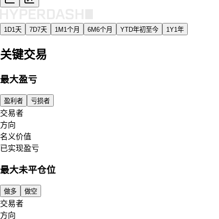
1D
1天
7D
7天
1M
1个月
6M
6个月
YTD
年初至今
1Y
1年
关键交易
最大盈亏
盈利者
亏损者
交易者
方向
名义价值
已实现盈亏
最大未平仓位
做多
做空
交易者
方向