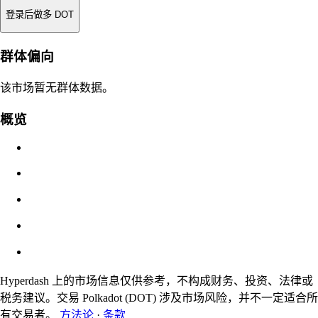
登录后做多 DOT
强平价
群体偏向
不适用
该市场暂无群体数据。
订单价值
概览
$0.00
滑点
预估：0.00% / 最大 8%
费用
0.0450% / 0.0150%
Hyperdash 上的市场信息仅供参考，不构成财务、投资、法律或
税务建议。交易 Polkadot (DOT) 涉及市场风险，并不一定适合所
有交易者。
方法论
·
条款