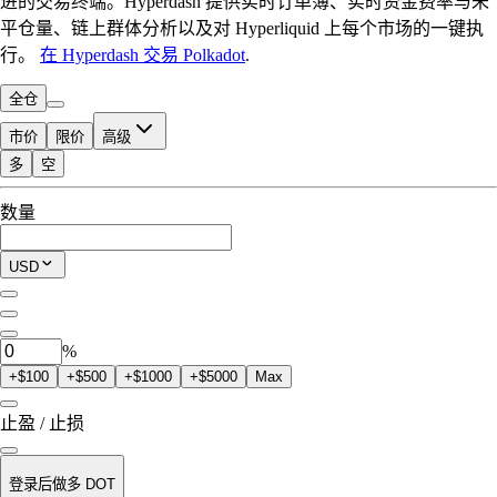
进的交易终端。Hyperdash 提供实时订单簿、实时资金费率与未
平仓量、链上群体分析以及对 Hyperliquid 上每个市场的一键执
行。
在 Hyperdash 交易 Polkadot
.
全仓
市价
限价
高级
多
空
可交易额度
数量
$0.00
当前仓位
USD
0
DOT
%
+$100
+$500
+$1000
+$5000
Max
止盈 / 止损
登录后做多 DOT