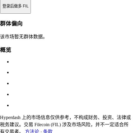
登录后做多 FIL
强平价
群体偏向
不适用
该市场暂无群体数据。
订单价值
概览
$0.00
滑点
预估：0.00% / 最大 8%
费用
0.0450% / 0.0150%
Hyperdash 上的市场信息仅供参考，不构成财务、投资、法律或
税务建议。交易 Filecoin (FIL) 涉及市场风险，并不一定适合所
有交易者。
方法论
·
条款