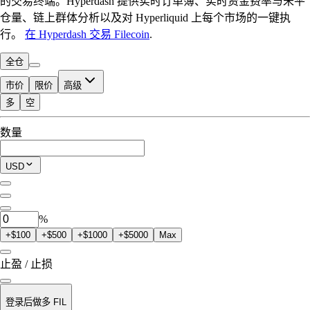
的交易终端。Hyperdash 提供实时订单簿、实时资金费率与未平
仓量、链上群体分析以及对 Hyperliquid 上每个市场的一键执
行。
在 Hyperdash 交易 Filecoin
.
全仓
市价
限价
高级
多
空
可交易额度
数量
$0.00
当前仓位
USD
0
FIL
%
+$100
+$500
+$1000
+$5000
Max
止盈 / 止损
登录后做多 FIL