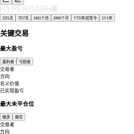
1D
1天
7D
7天
1M
1个月
6M
6个月
YTD
年初至今
1Y
1年
关键交易
最大盈亏
盈利者
亏损者
交易者
方向
名义价值
已实现盈亏
最大未平仓位
做多
做空
交易者
方向