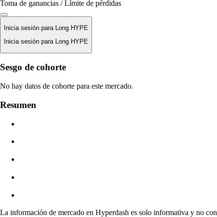
Toma de ganancias / Límite de pérdidas
Inicia sesión para Long HYPE
Inicia sesión para Long HYPE
Precio De Liquidación
Sesgo de cohorte
N/D
No hay datos de cohorte para este mercado.
Valor De La Orden
Resumen
$0.00
Deslizamiento
Est: 0.00% / Máx 8%
Comisiones
0.0450% / 0.0150%
La información de mercado en Hyperdash es solo informativa y no const