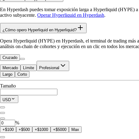
En Hyperdash puedes tomar exposición larga a Hyperliquid (HYPE) a 
activo subyacente.
Operar Hyperliquid en Hyperdash
.
¿Cómo opero Hyperliquid en Hyperliquid?
Opera Hyperliquid (HYPE) en Hyperdash, el terminal de trading más ava
análisis on-chain de cohortes y ejecución en un clic en todos los merc
Cruzado
Mercado
Límite
Profesional
Largo
Corto
Disponible para Trade
Tamaño
$0.00
Posición Actual
USD
0
HYPE
%
+$100
+$500
+$1000
+$5000
Max