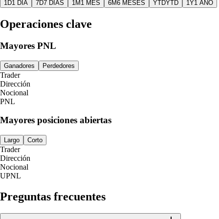
1D
1 DÍA
7D
7 DÍAS
1M
1 MES
6M
6 MESES
YTD
YTD
1Y
1 AÑO
Operaciones clave
Mayores PNL
Ganadores
Perdedores
Trader
Dirección
Nocional
PNL
Mayores posiciones abiertas
Largo
Corto
Trader
Dirección
Nocional
UPNL
Preguntas frecuentes