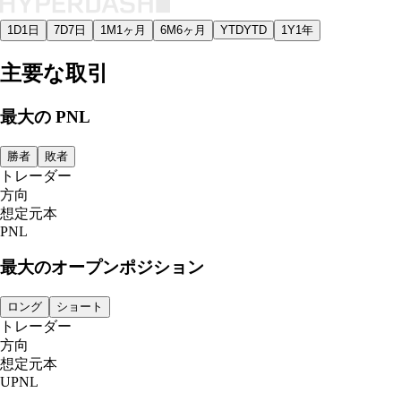
1D
1日
7D
7日
1M
1ヶ月
6M
6ヶ月
YTD
YTD
1Y
1年
主要な取引
最大の PNL
勝者
敗者
トレーダー
方向
想定元本
PNL
最大のオープンポジション
ロング
ショート
トレーダー
方向
想定元本
UPNL