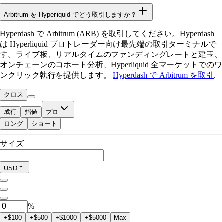
Arbitrum を Hyperliquid でどう取引しますか？
Hyperdash で Arbitrum (ARB) を取引してください。Hyperdash
は Hyperliquid プロトレーダー向け最先端の取引ターミナルで
す。ライブ板、リアルタイムのファンディングレートと建玉、
オンチェーンのコホート分析、Hyperliquid 全マーケットでのワ
ンクリック執行を提供します。
Hyperdash で Arbitrum を取引
.
クロス
成行
指値
プロ
ロング
ショート
取引可能残高
サイズ
$0.00
現在のポジション
USD
0
ARB
%
+$100
+$500
+$1000
+$5000
Max