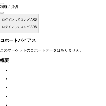
利確 / 損切
ログインしてロング ARB
ログインしてロング ARB
清算価格
コホートバイアス
適用なし
このマーケットのコホートデータはありません。
注文金額
概要
$0.00
スリッページ
推定: 0.00% / 最大 8%
手数料
0.0450% / 0.0150%