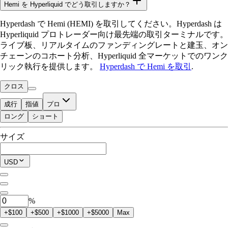
Hemi を Hyperliquid でどう取引しますか？
Hyperdash で Hemi (HEMI) を取引してください。Hyperdash は
Hyperliquid プロトレーダー向け最先端の取引ターミナルです。
ライブ板、リアルタイムのファンディングレートと建玉、オン
チェーンのコホート分析、Hyperliquid 全マーケットでのワンク
リック執行を提供します。
Hyperdash で Hemi を取引
.
クロス
成行
指値
プロ
ロング
ショート
取引可能残高
サイズ
$0.00
現在のポジション
USD
0
HEMI
%
+$100
+$500
+$1000
+$5000
Max