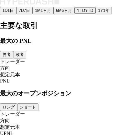
1D
1日
7D
7日
1M
1ヶ月
6M
6ヶ月
YTD
YTD
1Y
1年
主要な取引
最大の PNL
勝者
敗者
トレーダー
方向
想定元本
PNL
最大のオープンポジション
ロング
ショート
トレーダー
方向
想定元本
UPNL