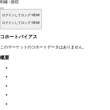
利確 / 損切
ログインしてロング HEMI
ログインしてロング HEMI
清算価格
コホートバイアス
適用なし
このマーケットのコホートデータはありません。
注文金額
概要
$0.00
スリッページ
推定: 0.00% / 最大 8%
手数料
0.0450% / 0.0150%