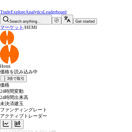
Trade
Explore
Analytics
Leaderboard
Search anything...
Get started
マーケット
/
HEMI
Hemi
価格を読み込み中
3倍で取引
価格
24時間変動
24時間出来高
未決済建玉
ファンディングレート
アクティブトレーダー