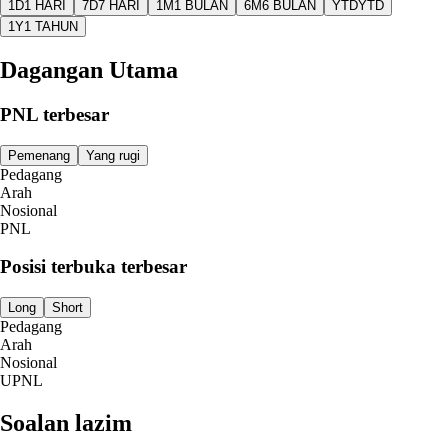
1D
1 HARI
7D
7 HARI
1M
1 BULAN
6M
6 BULAN
YTD
YTD
1Y
1 TAHUN
Dagangan Utama
PNL terbesar
Pemenang
Yang rugi
Pedagang
Arah
Nosional
PNL
Posisi terbuka terbesar
Long
Short
Pedagang
Arah
Nosional
UPNL
Soalan lazim