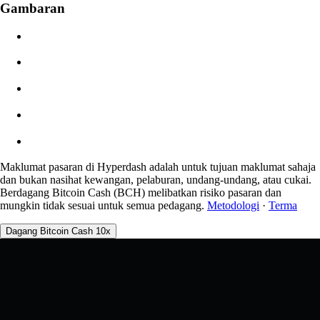
Gambaran
$0.00
Gelinciran
Angg: 0.00% / Maks 8%
Yuran
0.0450% / 0.0150%
Maklumat pasaran di Hyperdash adalah untuk tujuan maklumat sahaja
dan bukan nasihat kewangan, pelaburan, undang-undang, atau cukai.
Berdagang Bitcoin Cash (BCH) melibatkan risiko pasaran dan
mungkin tidak sesuai untuk semua pedagang.
Metodologi
·
Terma
Dagang Bitcoin Cash 10x