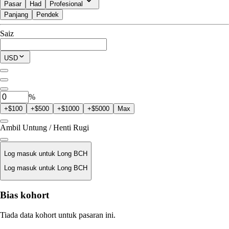
Pasar
Had
Profesional
Panjang
Pendek
Tersedia untuk Trade
Saiz
$0.00
Posisi Semasa
USD
0
BCH
%
+$100
+$500
+$1000
+$5000
Max
Ambil Untung / Henti Rugi
Log masuk untuk Long BCH
Log masuk untuk Long BCH
Harga Likuidasi
Bias kohort
T/A
Tiada data kohort untuk pasaran ini.
Nilai Pesanan