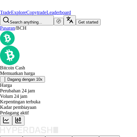
Trade
Explore
Copytrade
Leaderboard
Search anything...
Get started
Pasaran
/
BCH
Bitcoin Cash
Memuatkan harga
Dagang dengan 10x
Harga
Perubahan 24 jam
Volum 24 jam
Kepentingan terbuka
Kadar pembiayaan
Pedagang aktif