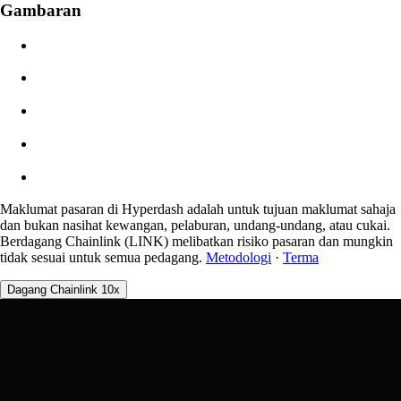
Gambaran
$0.00
Gelinciran
Angg: 0.00% / Maks 8%
Yuran
0.0450% / 0.0150%
Maklumat pasaran di Hyperdash adalah untuk tujuan maklumat sahaja
dan bukan nasihat kewangan, pelaburan, undang-undang, atau cukai.
Berdagang Chainlink (LINK) melibatkan risiko pasaran dan mungkin
tidak sesuai untuk semua pedagang.
Metodologi
·
Terma
Dagang Chainlink 10x