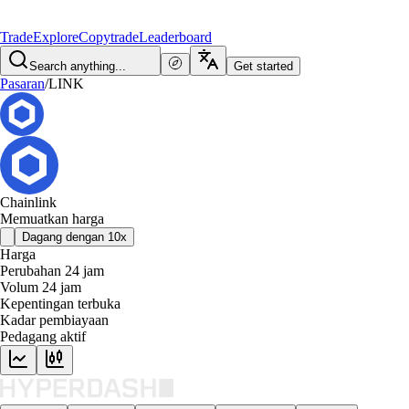
Trade
Explore
Copytrade
Leaderboard
Search anything...
Get started
Pasaran
/
LINK
Chainlink
Memuatkan harga
Dagang dengan 10x
Harga
Perubahan 24 jam
Volum 24 jam
Kepentingan terbuka
Kadar pembiayaan
Pedagang aktif