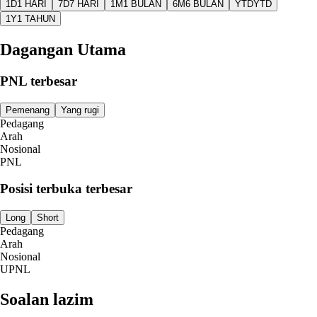
1D
1 HARI
7D
7 HARI
1M
1 BULAN
6M
6 BULAN
YTD
YTD
1Y
1 TAHUN
Dagangan Utama
PNL terbesar
Pemenang
Yang rugi
Pedagang
Arah
Nosional
PNL
Posisi terbuka terbesar
Long
Short
Pedagang
Arah
Nosional
UPNL
Soalan lazim