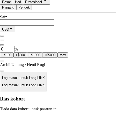
Pasar
Had
Profesional
Panjang
Pendek
Tersedia untuk Trade
Saiz
$0.00
Posisi Semasa
USD
0
LINK
%
+$100
+$500
+$1000
+$5000
Max
Ambil Untung / Henti Rugi
Log masuk untuk Long LINK
Log masuk untuk Long LINK
Harga Likuidasi
Bias kohort
T/A
Tiada data kohort untuk pasaran ini.
Nilai Pesanan