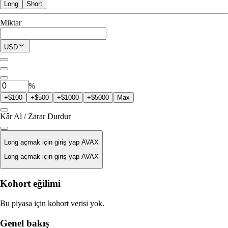
Long
Short
İşleme Uygun
Miktar
$0.00
Mevcut Pozisyon
USD
0
AVAX
%
+$100
+$500
+$1000
+$5000
Max
Kâr Al / Zarar Durdur
Long açmak için giriş yap AVAX
Long açmak için giriş yap AVAX
Likidasyon Fiyatı
Kohort eğilimi
Yok
Bu piyasa için kohort verisi yok.
Emir Değeri
Genel bakış