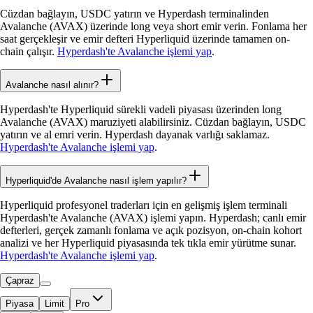
Cüzdan bağlayın, USDC yatırın ve Hyperdash terminalinden
Avalanche (AVAX) üzerinde long veya short emir verin. Fonlama her
saat gerçekleşir ve emir defteri Hyperliquid üzerinde tamamen on-
chain çalışır.
Hyperdash'te Avalanche işlemi yap
.
Avalanche nasıl alınır?
Hyperdash'te Hyperliquid sürekli vadeli piyasası üzerinden long
Avalanche (AVAX) maruziyeti alabilirsiniz. Cüzdan bağlayın, USDC
yatırın ve al emri verin. Hyperdash dayanak varlığı saklamaz.
Hyperdash'te Avalanche işlemi yap
.
Hyperliquid'de Avalanche nasıl işlem yapılır?
Hyperliquid profesyonel traderları için en gelişmiş işlem terminali
Hyperdash'te Avalanche (AVAX) işlemi yapın. Hyperdash; canlı emir
defterleri, gerçek zamanlı fonlama ve açık pozisyon, on-chain kohort
analizi ve her Hyperliquid piyasasında tek tıkla emir yürütme sunar.
Hyperdash'te Avalanche işlemi yap
.
Çapraz
Piyasa
Limit
Pro