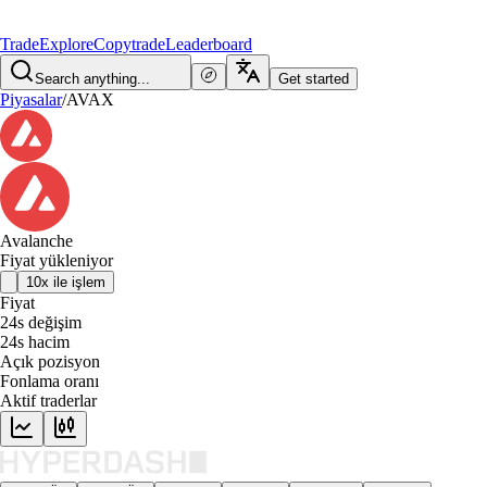
Trade
Explore
Copytrade
Leaderboard
Search anything...
Get started
Piyasalar
/
AVAX
Avalanche
Fiyat yükleniyor
10x ile işlem
Fiyat
24s değişim
24s hacim
Açık pozisyon
Fonlama oranı
Aktif traderlar