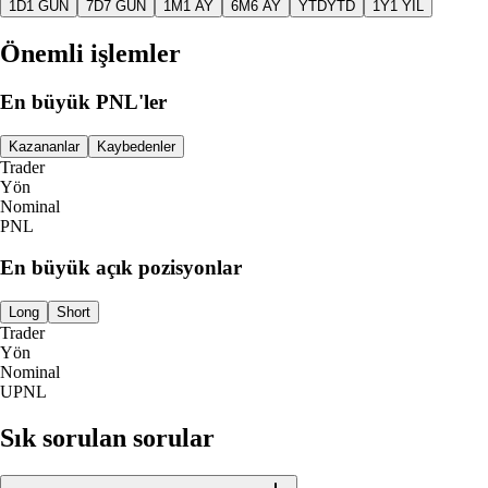
1D
1 GÜN
7D
7 GÜN
1M
1 AY
6M
6 AY
YTD
YTD
1Y
1 YIL
Önemli işlemler
En büyük PNL'ler
Kazananlar
Kaybedenler
Trader
Yön
Nominal
PNL
En büyük açık pozisyonlar
Long
Short
Trader
Yön
Nominal
UPNL
Sık sorulan sorular