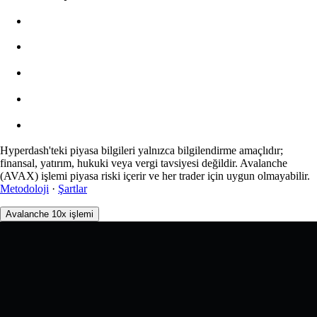
$0.00
Slippage
Tahmini: 0.00% / Maks 8%
Ücretler
0.0450% / 0.0150%
Hyperdash'teki piyasa bilgileri yalnızca bilgilendirme amaçlıdır;
finansal, yatırım, hukuki veya vergi tavsiyesi değildir. Avalanche
(AVAX) işlemi piyasa riski içerir ve her trader için uygun olmayabilir.
Metodoloji
·
Şartlar
Avalanche 10x işlemi