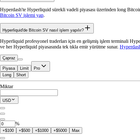
Hyperdash'te Hyperliquid sürekli vadeli piyasası üzerinden long Bitco
Bitcoin SV işlemi yap
.
Hyperliquid'de Bitcoin SV nasıl işlem yapılır?
Hyperliquid profesyonel traderları için en gelişmiş işlem terminali Hy
ve her Hyperliquid piyasasında tek tıkla emir yürütme sunar.
Hyperdash
Çapraz
Piyasa
Limit
Pro
Long
Short
İşleme Uygun
Miktar
$0.00
Mevcut Pozisyon
USD
0
BSV
%
+$100
+$500
+$1000
+$5000
Max