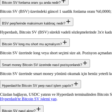
Bitcoin SV fonlama oranı şu anda nedir?
Bitcoin SV (BSV) üzerindeki güncel 1 saatlik fonlama oranı %0,0000; b
BSV perp'lerinde maksimum kaldıraç nedir?
Hyperdash, Bitcoin SV (BSV) sürekli vadeli sözleşmelerinde 3x'e kadar
Bitcoin SV long mu short mu açmalıyım?
Bitcoin SV üzerinde long veya short seçimi size ait. Pozisyon açmadan 
Smart money Bitcoin SV üzerinde nasıl pozisyonlandı?
Bitcoin SV üzerinde smart money yönünü okumak için henüz yeterli ko
Hyperdash'te Bitcoin SV perp nasıl işlem yapılır?
Cüzdan bağlayın, USDC yatırın ve Hyperdash terminalinden Bitcoin SV 
Hyperdash'te Bitcoin SV işlemi yap
.
Bitcoin SV nasıl alınır?