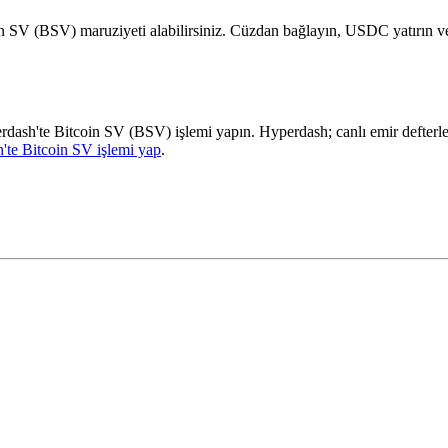
in SV (BSV) maruziyeti alabilirsiniz. Cüzdan bağlayın, USDC yatırın v
perdash'te Bitcoin SV (BSV) işlemi yapın. Hyperdash; canlı emir defterl
'te Bitcoin SV işlemi yap
.