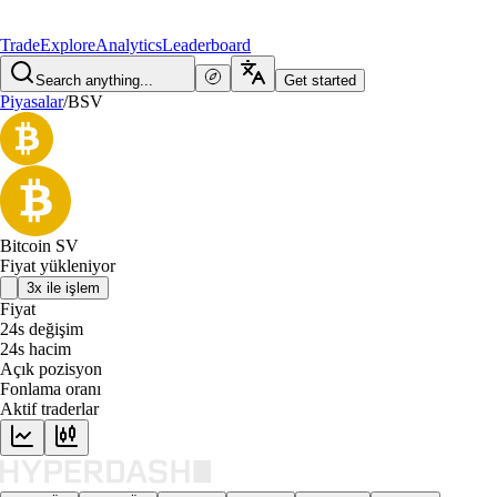
Trade
Explore
Analytics
Leaderboard
Search anything...
Get started
Piyasalar
/
BSV
Bitcoin SV
Fiyat yükleniyor
3x ile işlem
Fiyat
24s değişim
24s hacim
Açık pozisyon
Fonlama oranı
Aktif traderlar