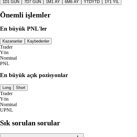
1D
1 GÜN
7D
7 GÜN
1M
1 AY
6M
6 AY
YTD
YTD
1Y
1 YIL
Önemli işlemler
En büyük PNL'ler
Kazananlar
Kaybedenler
Trader
Yön
Nominal
PNL
En büyük açık pozisyonlar
Long
Short
Trader
Yön
Nominal
UPNL
Sık sorulan sorular