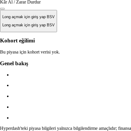
Kâr Al / Zarar Durdur
Long açmak için giriş yap BSV
Long açmak için giriş yap BSV
Likidasyon Fiyatı
Kohort eğilimi
Yok
Bu piyasa için kohort verisi yok.
Emir Değeri
Genel bakış
$0.00
Slippage
Tahmini: 0.00% / Maks 8%
Ücretler
0.0450% / 0.0150%
Hyperdash'teki piyasa bilgileri yalnızca bilgilendirme amaçlıdır; finansa