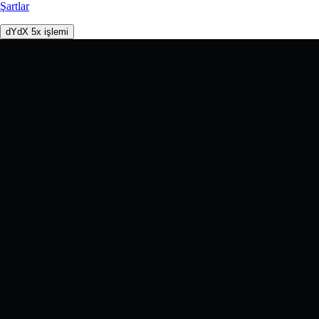
Şartlar
dYdX 5x işlemi