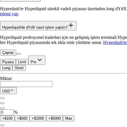
Hyperdash'te Hyperliquid sürekli vadeli piyasası üzerinden long dYdX
işlemi yap
.
Hyperliquid'de dYdX nasıl işlem yapılır?
Hyperliquid profesyonel traderları için en gelişmiş işlem terminali Hy
her Hyperliquid piyasasında tek tıkla emir yürütme sunar.
Hyperdash'te
Çapraz
Piyasa
Limit
Pro
Long
Short
İşleme Uygun
Miktar
$0.00
Mevcut Pozisyon
USD
0
DYDX
%
+$100
+$500
+$1000
+$5000
Max