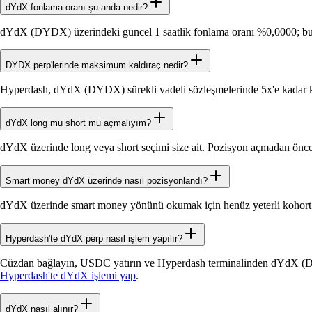
dYdX fonlama oranı şu anda nedir?
dYdX (DYDX) üzerindeki güncel 1 saatlik fonlama oranı %0,0000; bu ş
DYDX perp'lerinde maksimum kaldıraç nedir?
Hyperdash, dYdX (DYDX) sürekli vadeli sözleşmelerinde 5x'e kadar ka
dYdX long mu short mu açmalıyım?
dYdX üzerinde long veya short seçimi size ait. Pozisyon açmadan önce g
Smart money dYdX üzerinde nasıl pozisyonlandı?
dYdX üzerinde smart money yönünü okumak için henüz yeterli kohort 
Hyperdash'te dYdX perp nasıl işlem yapılır?
Cüzdan bağlayın, USDC yatırın ve Hyperdash terminalinden dYdX (DYDX
Hyperdash'te dYdX işlemi yap
.
dYdX nasıl alınır?