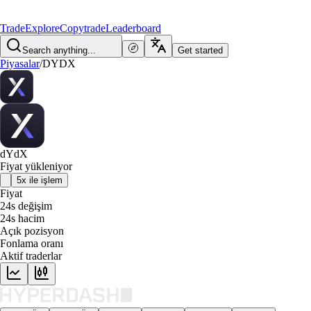
Trade
Explore
Copytrade
Leaderboard
Search anything...
Get started
Piyasalar
/
DYDX
dYdX
Fiyat yükleniyor
5x ile işlem
Fiyat
24s değişim
24s hacim
Açık pozisyon
Fonlama oranı
Aktif traderlar