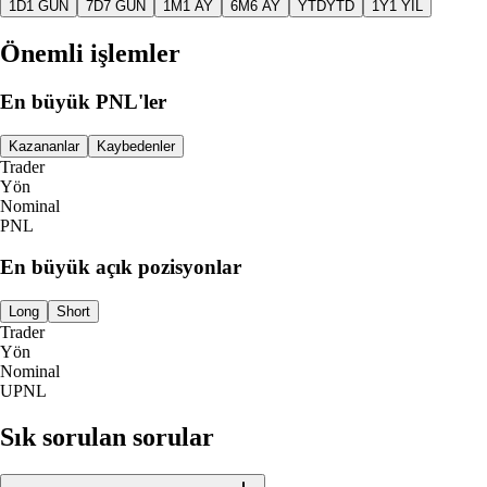
1D
1 GÜN
7D
7 GÜN
1M
1 AY
6M
6 AY
YTD
YTD
1Y
1 YIL
Önemli işlemler
En büyük PNL'ler
Kazananlar
Kaybedenler
Trader
Yön
Nominal
PNL
En büyük açık pozisyonlar
Long
Short
Trader
Yön
Nominal
UPNL
Sık sorulan sorular