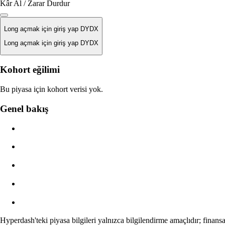
Kâr Al / Zarar Durdur
Long açmak için giriş yap DYDX
Long açmak için giriş yap DYDX
Likidasyon Fiyatı
Kohort eğilimi
Yok
Bu piyasa için kohort verisi yok.
Emir Değeri
Genel bakış
$0.00
Slippage
Tahmini: 0.00% / Maks 8%
Ücretler
0.0450% / 0.0150%
Hyperdash'teki piyasa bilgileri yalnızca bilgilendirme amaçlıdır; finans