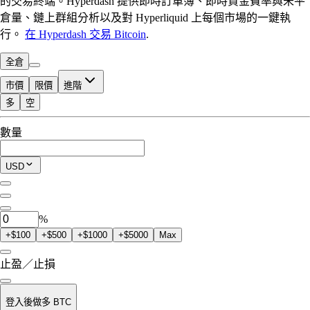
的交易終端。Hyperdash 提供即時訂單簿、即時資金費率與未平
倉量、鏈上群組分析以及對 Hyperliquid 上每個市場的一鍵執
行。
在 Hyperdash 交易 Bitcoin
.
全倉
市價
限價
進階
多
空
可交易額度
數量
$0.00
當前持倉
USD
0
BTC
%
+$100
+$500
+$1000
+$5000
Max
止盈／止損
登入後做多 BTC