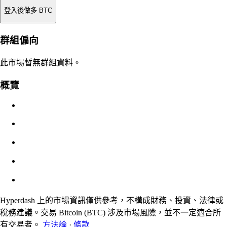
登入後做多 BTC
強平價
群組偏向
不適用
此市場暫無群組資料。
訂單價值
概覽
$0.00
滑點
預估：0.00% / 最大 8%
手續費
0.0450% / 0.0150%
Hyperdash 上的市場資訊僅供參考，不構成財務、投資、法律或
稅務建議。交易 Bitcoin (BTC) 涉及市場風險，並不一定適合所
有交易者。
方法論
·
條款