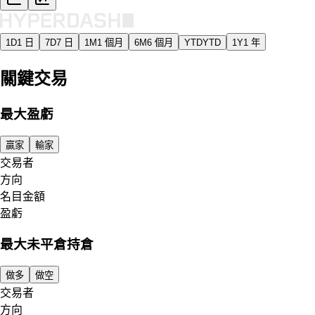
1D
1 日
7D
7 日
1M
1 個月
6M
6 個月
YTD
YTD
1Y
1 年
關鍵交易
最大盈虧
贏家
輸家
交易者
方向
名目金額
盈虧
最大未平倉持倉
做多
做空
交易者
方向