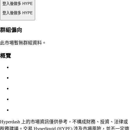
登入後做多 HYPE
登入後做多 HYPE
強平價
群組偏向
不適用
此市場暫無群組資料。
訂單價值
概覽
$0.00
滑點
預估：0.00% / 最大 8%
手續費
0.0450% / 0.0150%
Hyperdash 上的市場資訊僅供參考，不構成財務、投資、法律或
稅務建議。交易 Hyperliquid (HYPE) 涉及市場風險，並不一定適