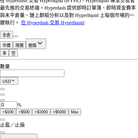
在 Hyperdash 交易 Hyperliquid (HYPE)，Hyperliquid 專業交易者
最先進的交易終端。Hyperdash 提供即時訂單簿、即時資金費率
與未平倉量、鏈上群組分析以及對 Hyperliquid 上每個市場的一
鍵執行。
在 Hyperdash 交易 Hyperliquid
.
全倉
市價
限價
進階
多
空
可交易額度
數量
$0.00
當前持倉
USD
0
HYPE
%
+$100
+$500
+$1000
+$5000
Max
止盈／止損