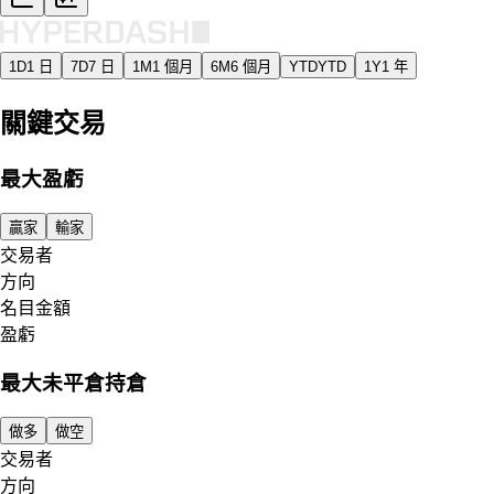
1D
1 日
7D
7 日
1M
1 個月
6M
6 個月
YTD
YTD
1Y
1 年
關鍵交易
最大盈虧
贏家
輸家
交易者
方向
名目金額
盈虧
最大未平倉持倉
做多
做空
交易者
方向