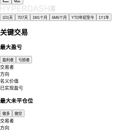
1D
1天
7D
7天
1M
1个月
6M
6个月
YTD
年初至今
1Y
1年
关键交易
最大盈亏
盈利者
亏损者
交易者
方向
名义价值
已实现盈亏
最大未平仓位
做多
做空
交易者
方向