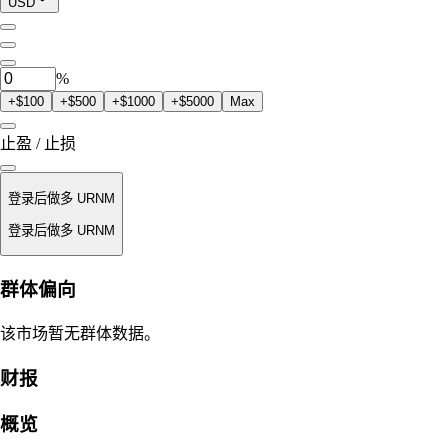
当前仓位
USD
0
URNM
%
+$100
+$500
+$1000
+$5000
Max
止盈 / 止损
登录后做多 URNM
登录后做多 URNM
强平价
群体偏向
不适用
该市场暂无群体数据。
订单价值
财报
$0.00
概览
滑点