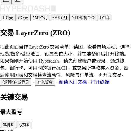
1D
1天
7D
7天
1M
1个月
6M
6个月
YTD
年初至今
1Y
1年
交易 LayerZero (ZRO)
把此页面当作 LayerZero 交易清单：读图、查看市场活动、选择
现货/做多/做空敞口、设置仓位大小，并在准备好后打开终端。
如果你刚开始使用 Hyperdash，请先创建账户或登录，通过钱
包、银行卡、可用时的银行/ACH，或交易所存款存入资金，然
后使用图表和文档检查流动性、风险与订单流，再开立交易。
·
·
阅读入门文档
·
打开终端
创建账户或登录
存入资金
关键交易
最大盈亏
盈利者
亏损者