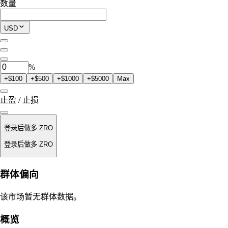
数量
$0.00
当前仓位
USD
0
ZRO
%
+$100
+$500
+$1000
+$5000
Max
止盈 / 止损
登录后做多 ZRO
登录后做多 ZRO
强平价
群体偏向
不适用
该市场暂无群体数据。
订单价值
概览