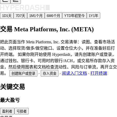
1D
1天
7D
7天
1M
1个月
6M
6个月
YTD
年初至今
1Y
1年
交易 Meta Platforms, Inc. (META)
把此页面当作 Meta Platforms, Inc. 交易清单：读图、查看市场活
动、选择现货/做多/做空敞口、设置仓位大小，并在准备好后打
开终端。 如果你刚开始使用 Hyperdash，请先创建账户或登录，
通过钱包、银行卡、可用时的银行/ACH，或交易所存款存入资
金，然后使用图表和文档检查流动性、风险与订单流，再开立交
易。
·
·
阅读入门文档
·
打开终端
创建账户或登录
存入资金
关键交易
最大盈亏
盈利者
亏损者