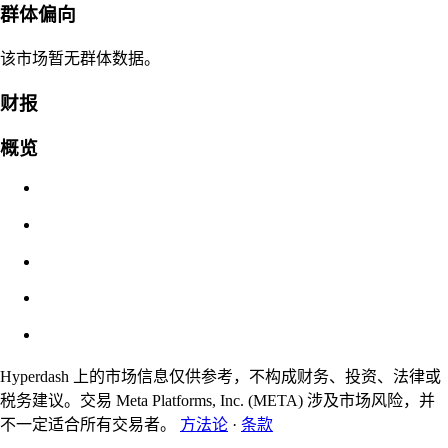
强平价
群体偏向
不适用
该市场暂无群体数据。
订单价值
财报
$0.00
概览
滑点
预估：0.00% / 最大 8%
费用
0.0450% / 0.0150%
Hyperdash 上的市场信息仅供参考，不构成财务、投资、法律或
税务建议。交易 Meta Platforms, Inc. (META) 涉及市场风险，并
不一定适合所有交易者。
方法论
·
条款