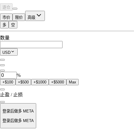
逐仓
市价
限价
高级
多
空
可交易额度
数量
$0.00
当前仓位
USD
0
META
%
+$100
+$500
+$1000
+$5000
Max
止盈 / 止损
登录后做多 META
登录后做多 META