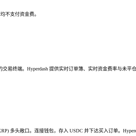
前双方均不支付资金费。
 专业交易者最先进的交易终端。Hyperdash 提供实时订单簿、实时资金费率
ipple (XRP) 多头敞口。连接钱包，存入 USDC 并下达买入订单。Hyp