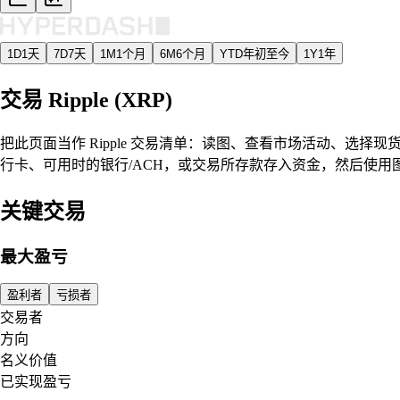
1D
1天
7D
7天
1M
1个月
6M
6个月
YTD
年初至今
1Y
1年
交易 Ripple (XRP)
把此页面当作 Ripple 交易清单：读图、查看市场活动、选择现
行卡、可用时的银行/ACH，或交易所存款存入资金，然后使
关键交易
最大盈亏
盈利者
亏损者
交易者
方向
名义价值
已实现盈亏