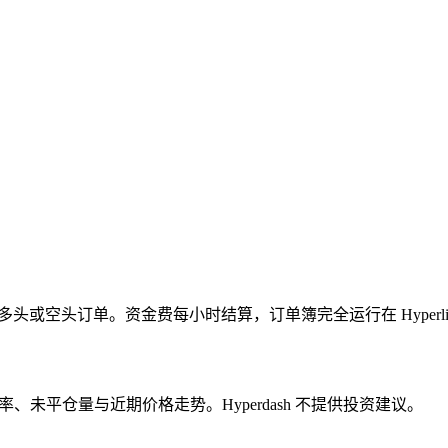
RP) 下达多头或空头订单。资金费每小时结算，订单簿完全运行在 Hyperli
率、未平仓量与近期价格走势。Hyperdash 不提供投资建议。