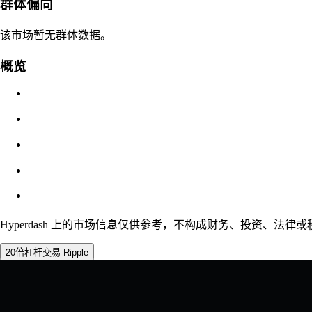
强平价
群体偏向
不适用
该市场暂无群体数据。
订单价值
概览
$0.00
滑点
预估：0.00% / 最大 8%
费用
0.0450% / 0.0150%
Hyperdash 上的市场信息仅供参考，不构成财务、投资、法律或税
20倍杠杆交易 Ripple