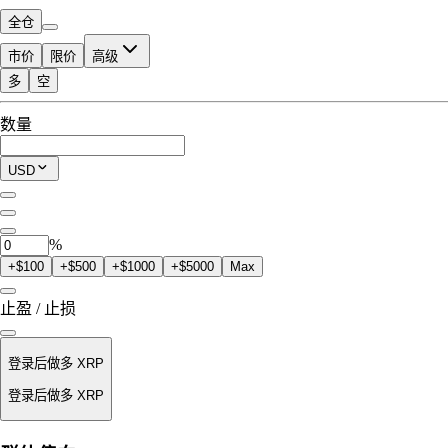
全仓
市价
限价
高级
多
空
可交易额度
数量
$0.00
当前仓位
USD
0
XRP
%
+$100
+$500
+$1000
+$5000
Max
止盈 / 止损
登录后做多 XRP
登录后做多 XRP