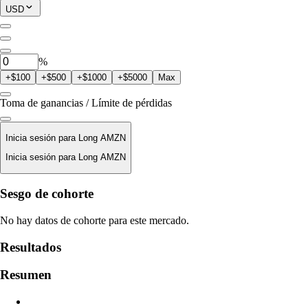
Posición Actual
USD
0
AMZN
%
+$100
+$500
+$1000
+$5000
Max
Toma de ganancias / Límite de pérdidas
Inicia sesión para Long AMZN
Inicia sesión para Long AMZN
Precio De Liquidación
Sesgo de cohorte
N/D
No hay datos de cohorte para este mercado.
Valor De La Orden
Resultados
$0.00
Resumen
Deslizamiento
Est: 0.00% / Máx 8%