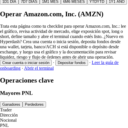
1D
1 DÍA
7D
7 DÍAS
1M
1 MES
6M
6 MESES
YTD
YTD
1Y
1 AÑO
Operar Amazon.com, Inc. (AMZN)
Trata esta página como tu checklist para operar Amazon.com, Inc.: lee
el gráfico, revisa actividad de mercado, elige exposición spot, long o
short, define tamaño y abre el terminal cuando estés listo. ¿Nuevo en
Hyperdash? Crea una cuenta o inicia sesión, deposita fondos desde
una wallet, tarjeta, banco/ACH si está disponible o depósito desde
exchange, y luego usa el gráfico y la documentación para revisar
liquidez, riesgo y flujo de órdenes antes de abrir una operación.
·
·
Leer la guía de
Crear cuenta o iniciar sesión
Depositar fondos
onboarding
·
Abrir el terminal
Operaciones clave
Mayores PNL
Ganadores
Perdedores
Trader
Dirección
Nocional
PNL