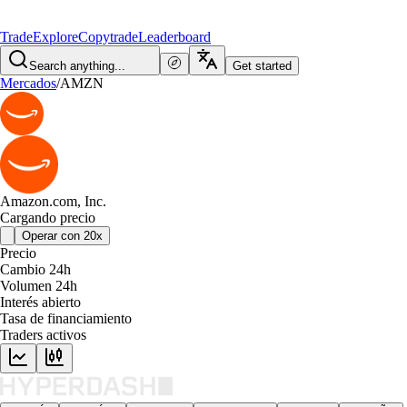
Trade
Explore
Copytrade
Leaderboard
Search anything...
Get started
Mercados
/
AMZN
Amazon.com, Inc.
Cargando precio
Operar con 20x
Precio
Cambio 24h
Volumen 24h
Interés abierto
Tasa de financiamiento
Traders activos