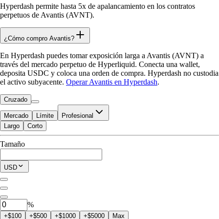
Hyperdash permite hasta 5x de apalancamiento en los contratos
perpetuos de Avantis (AVNT).
¿Cómo compro Avantis?
En Hyperdash puedes tomar exposición larga a Avantis (AVNT) a
través del mercado perpetuo de Hyperliquid. Conecta una wallet,
deposita USDC y coloca una orden de compra. Hyperdash no custodia
el activo subyacente.
Operar Avantis en Hyperdash
.
Cruzado
Mercado
Límite
Profesional
Largo
Corto
Disponible para Trade
Tamaño
$0.00
Posición Actual
USD
0
AVNT
%
+$100
+$500
+$1000
+$5000
Max