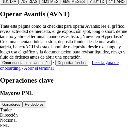
1D
1 DÍA
7D
7 DÍAS
1M
1 MES
6M
6 MESES
YTD
YTD
1Y
1 AÑO
Operar Avantis (AVNT)
Trata esta página como tu checklist para operar Avantis: lee el gráfico,
revisa actividad de mercado, elige exposición spot, long o short, define
tamaño y abre el terminal cuando estés listo. ¿Nuevo en Hyperdash?
Crea una cuenta o inicia sesión, deposita fondos desde una wallet,
tarjeta, banco/ACH si está disponible o depósito desde exchange, y
luego usa el gráfico y la documentación para revisar liquidez, riesgo y
flujo de órdenes antes de abrir una operación.
·
·
Leer la guía de
Crear cuenta o iniciar sesión
Depositar fondos
onboarding
·
Abrir el terminal
Operaciones clave
Mayores PNL
Ganadores
Perdedores
Trader
Dirección
Nocional
PNL