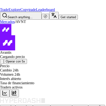
Trade
Explore
Copytrade
Leaderboard
Search anything...
Get started
Mercados
/
AVNT
Avantis
Cargando precio
Operar con 5x
Precio
Cambio 24h
Volumen 24h
Interés abierto
Tasa de financiamiento
Traders activos