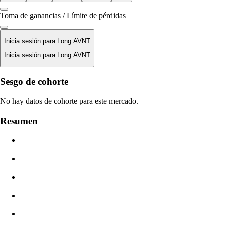
Toma de ganancias / Límite de pérdidas
Inicia sesión para Long AVNT
Inicia sesión para Long AVNT
Precio De Liquidación
Sesgo de cohorte
N/D
No hay datos de cohorte para este mercado.
Valor De La Orden
Resumen
$0.00
Deslizamiento
Est: 0.00% / Máx 8%
Comisiones
0.0450% / 0.0150%