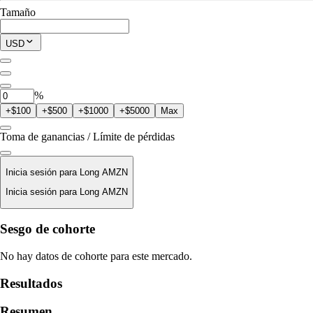
Tamaño
$0.00
Posición Actual
USD
0
AMZN
%
+$100
+$500
+$1000
+$5000
Max
Toma de ganancias / Límite de pérdidas
Inicia sesión para Long AMZN
Inicia sesión para Long AMZN
Precio De Liquidación
Sesgo de cohorte
N/D
No hay datos de cohorte para este mercado.
Valor De La Orden
Resultados
$0.00
Resumen