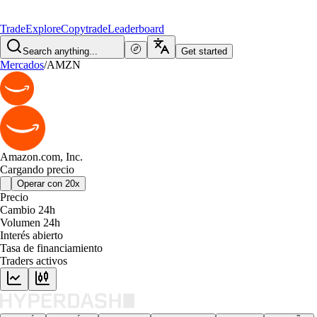
Trade
Explore
Copytrade
Leaderboard
Search anything...
Get started
Mercados
/
AMZN
Amazon.com, Inc.
Cargando precio
Operar con 20x
Precio
Cambio 24h
Volumen 24h
Interés abierto
Tasa de financiamiento
Traders activos