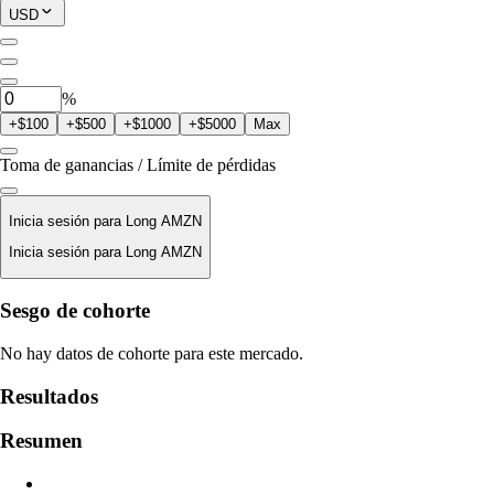
Posición Actual
USD
0
AMZN
%
+$100
+$500
+$1000
+$5000
Max
Toma de ganancias / Límite de pérdidas
Inicia sesión para Long AMZN
Inicia sesión para Long AMZN
Precio De Liquidación
Sesgo de cohorte
N/D
No hay datos de cohorte para este mercado.
Valor De La Orden
Resultados
$0.00
Resumen
Deslizamiento
Est: 0.00% / Máx 8%