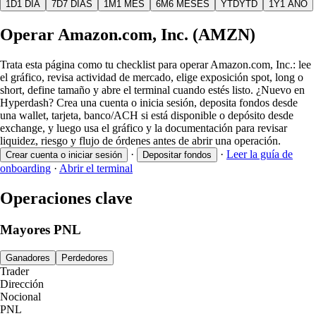
1D
1 DÍA
7D
7 DÍAS
1M
1 MES
6M
6 MESES
YTD
YTD
1Y
1 AÑO
Operar Amazon.com, Inc. (AMZN)
Trata esta página como tu checklist para operar Amazon.com, Inc.: lee
el gráfico, revisa actividad de mercado, elige exposición spot, long o
short, define tamaño y abre el terminal cuando estés listo. ¿Nuevo en
Hyperdash? Crea una cuenta o inicia sesión, deposita fondos desde
una wallet, tarjeta, banco/ACH si está disponible o depósito desde
exchange, y luego usa el gráfico y la documentación para revisar
liquidez, riesgo y flujo de órdenes antes de abrir una operación.
·
·
Leer la guía de
Crear cuenta o iniciar sesión
Depositar fondos
onboarding
·
Abrir el terminal
Operaciones clave
Mayores PNL
Ganadores
Perdedores
Trader
Dirección
Nocional
PNL