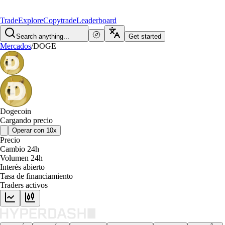
Trade
Explore
Copytrade
Leaderboard
Search anything...
Get started
Mercados
/
DOGE
Dogecoin
Cargando precio
Operar con 10x
Precio
Cambio 24h
Volumen 24h
Interés abierto
Tasa de financiamiento
Traders activos