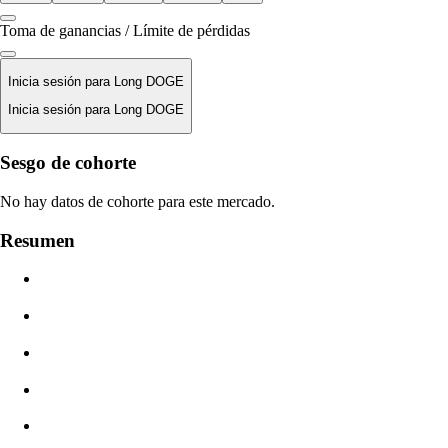
Toma de ganancias / Límite de pérdidas
Inicia sesión para Long DOGE
Inicia sesión para Long DOGE
Precio De Liquidación
Sesgo de cohorte
N/D
No hay datos de cohorte para este mercado.
Valor De La Orden
Resumen
$0.00
Deslizamiento
Est: 0.00% / Máx 8%
Comisiones
0.0450% / 0.0150%