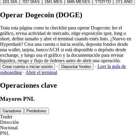
1D
1 DÍA
7D
7 DÍAS
1M
1 MES
6M
6 MESES
YTD
YTD
1Y
1 AÑO
Operar Dogecoin (DOGE)
Trata esta página como tu checklist para operar Dogecoin: lee el
gráfico, revisa actividad de mercado, elige exposición spot, long o
short, define tamaño y abre el terminal cuando estés listo. ¿Nuevo en
Hyperdash? Crea una cuenta o inicia sesión, deposita fondos desde
una wallet, tarjeta, banco/ACH si está disponible o depósito desde
exchange, y luego usa el gráfico y la documentación para revisar
liquidez, riesgo y flujo de órdenes antes de abrir una operación.
·
·
Leer la guía de
Crear cuenta o iniciar sesión
Depositar fondos
onboarding
·
Abrir el terminal
Operaciones clave
Mayores PNL
Ganadores
Perdedores
Trader
Dirección
Nocional
PNL