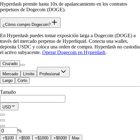
Hyperdash permite hasta 10x de apalancamiento en los contratos
perpetuos de Dogecoin (DOGE).
¿Cómo compro Dogecoin?
En Hyperdash puedes tomar exposición larga a Dogecoin (DOGE) a
través del mercado perpetuo de Hyperliquid. Conecta una wallet,
deposita USDC y coloca una orden de compra. Hyperdash no custodia
el activo subyacente.
Operar Dogecoin en Hyperdash
.
Cruzado
Mercado
Límite
Profesional
Largo
Corto
Disponible para Trade
Tamaño
$0.00
Posición Actual
USD
0
DOGE
%
+$100
+$500
+$1000
+$5000
Max