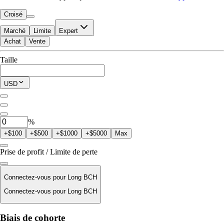
Croisé
Marché
Limite
Expert
Achat
Vente
Disponible pour trader
Taille
$0.00
Position actuelle
USD
0
BCH
%
+$100
+$500
+$1000
+$5000
Max
Prise de profit / Limite de perte
Connectez-vous pour Long BCH
Connectez-vous pour Long BCH
Prix de liquidation
Biais de cohorte