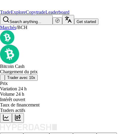
Trade
Explore
Copytrade
Leaderboard
Search anything...
Get started
Marchés
/
BCH
Bitcoin Cash
Chargement du prix
Trader avec 10x
Prix
Variation 24 h
Volume 24 h
Intérêt ouvert
Taux de financement
Traders actifs