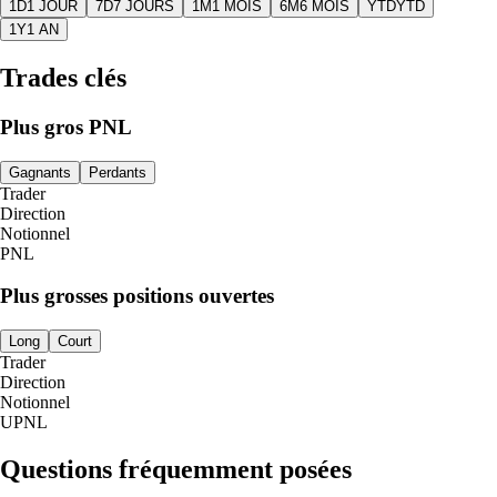
1D
1 JOUR
7D
7 JOURS
1M
1 MOIS
6M
6 MOIS
YTD
YTD
1Y
1 AN
Trades clés
Plus gros PNL
Gagnants
Perdants
Trader
Direction
Notionnel
PNL
Plus grosses positions ouvertes
Long
Court
Trader
Direction
Notionnel
UPNL
Questions fréquemment posées