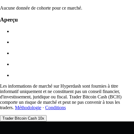
N/D
Aucune donnée de cohorte pour ce marché.
Valeur de l'ordre
Aperçu
$0.00
Glissement
Est : 0.00% / Max 8 %
Frais
0.0450% / 0.0150%
Les informations de marché sur Hyperdash sont fournies à titre
informatif uniquement et ne constituent pas un conseil financier,
d'investissement, juridique ou fiscal. Trader Bitcoin Cash (BCH)
comporte un risque de marché et peut ne pas convenir à tous les
traders.
Méthodologie
·
Conditions
Trader Bitcoin Cash 10x