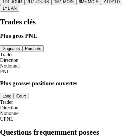
1D
1 JOUR
7D
7 JOURS
1M
1 MOIS
6M
6 MOIS
YTD
YTD
1Y
1 AN
Trades clés
Plus gros PNL
Gagnants
Perdants
Trader
Direction
Notionnel
PNL
Plus grosses positions ouvertes
Long
Court
Trader
Direction
Notionnel
UPNL
Questions fréquemment posées