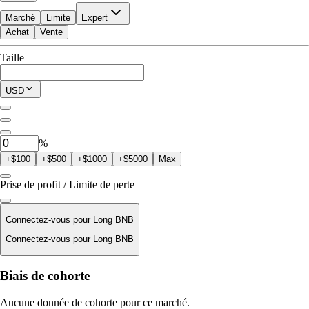
Marché
Limite
Expert
Achat
Vente
Disponible pour trader
Taille
$0.00
Position actuelle
USD
0
BNB
%
+$100
+$500
+$1000
+$5000
Max
Prise de profit / Limite de perte
Connectez-vous pour Long BNB
Connectez-vous pour Long BNB
Prix de liquidation
Biais de cohorte
N/D
Aucune donnée de cohorte pour ce marché.