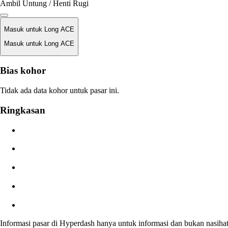
Ambil Untung / Henti Rugi
Masuk untuk Long ACE
Masuk untuk Long ACE
Harga Likuidasi
Bias kohor
T/A
Tidak ada data kohor untuk pasar ini.
Nilai Order
Ringkasan
$0.00
Gelinciran
Perkiraan: 0.00% / Maks 8%
Biaya
0.0450% / 0.0150%
Informasi pasar di Hyperdash hanya untuk informasi dan bukan nasiha