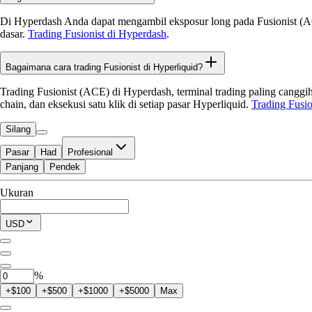
Di Hyperdash Anda dapat mengambil eksposur long pada Fusionist (AC
dasar.
Trading Fusionist di Hyperdash
.
Bagaimana cara trading Fusionist di Hyperliquid?
Trading Fusionist (ACE) di Hyperdash, terminal trading paling canggih
chain, dan eksekusi satu klik di setiap pasar Hyperliquid.
Trading Fusio
Silang
Pasar
Had
Profesional
Panjang
Pendek
Tersedia untuk Perdagangan
Ukuran
$0.00
Posisi Saat Ini
USD
0
ACE
%
+$100
+$500
+$1000
+$5000
Max