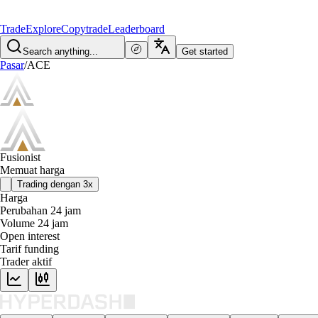
Trade
Explore
Copytrade
Leaderboard
Search anything...
Get started
Pasar
/
ACE
Fusionist
Memuat harga
Trading dengan 3x
Harga
Perubahan 24 jam
Volume 24 jam
Open interest
Tarif funding
Trader aktif