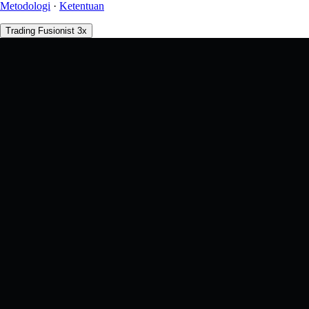
Metodologi
·
Ketentuan
Trading Fusionist 3x