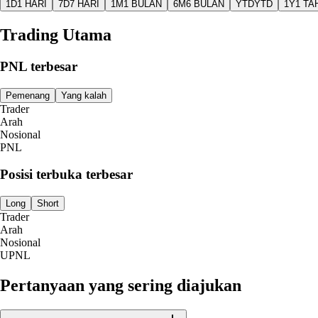
1D
1 HARI
7D
7 HARI
1M
1 BULAN
6M
6 BULAN
YTD
YTD
1Y
1 TA
Trading Utama
PNL terbesar
Pemenang
Yang kalah
Trader
Arah
Nosional
PNL
Posisi terbuka terbesar
Long
Short
Trader
Arah
Nosional
UPNL
Pertanyaan yang sering diajukan