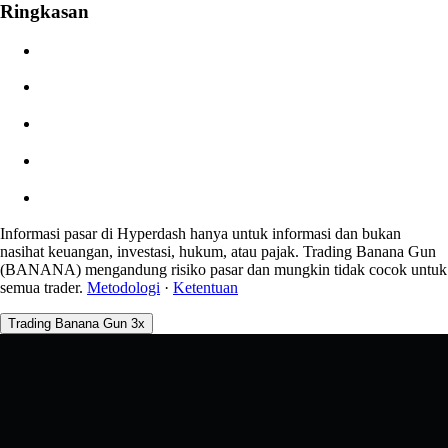
Ringkasan
$0.00
Gelinciran
Perkiraan: 0.00% / Maks 8%
Biaya
0.0450% / 0.0150%
Informasi pasar di Hyperdash hanya untuk informasi dan bukan
nasihat keuangan, investasi, hukum, atau pajak. Trading Banana Gun
(BANANA) mengandung risiko pasar dan mungkin tidak cocok untuk
semua trader.
Metodologi
·
Ketentuan
Trading Banana Gun 3x