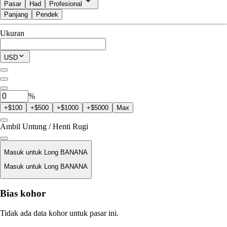
Pasar
Had
Profesional
Panjang
Pendek
Tersedia untuk Perdagangan
Ukuran
$0.00
Posisi Saat Ini
USD
0
BANANA
%
+$100
+$500
+$1000
+$5000
Max
Ambil Untung / Henti Rugi
Masuk untuk Long BANANA
Masuk untuk Long BANANA
Harga Likuidasi
Bias kohor
T/A
Tidak ada data kohor untuk pasar ini.
Nilai Order