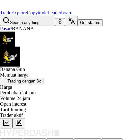
Trade
Explore
Copytrade
Leaderboard
Search anything...
Get started
Pasar
/
BANANA
Banana Gun
Memuat harga
Trading dengan 3x
Harga
Perubahan 24 jam
Volume 24 jam
Open interest
Tarif funding
Trader aktif