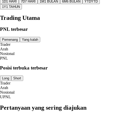
1D
1 HARI
7D
7 HARI
1M
1 BULAN
6M
6 BULAN
YTD
YTD
1Y
1 TAHUN
Trading Utama
PNL terbesar
Pemenang
Yang kalah
Trader
Arah
Nosional
PNL
Posisi terbuka terbesar
Long
Short
Trader
Arah
Nosional
UPNL
Pertanyaan yang sering diajukan