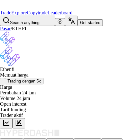
Trade
Explore
Copytrade
Leaderboard
Search anything...
Get started
Pasar
/
ETHFI
Ether.fi
Memuat harga
Trading dengan 5x
Harga
Perubahan 24 jam
Volume 24 jam
Open interest
Tarif funding
Trader aktif