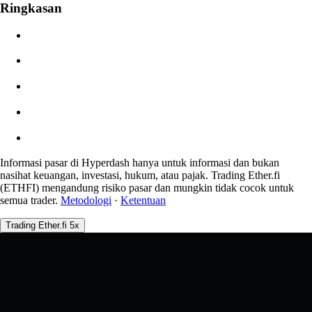
Ringkasan
$0.00
Gelinciran
Perkiraan: 0.00% / Maks 8%
Biaya
0.0450% / 0.0150%
Informasi pasar di Hyperdash hanya untuk informasi dan bukan
nasihat keuangan, investasi, hukum, atau pajak. Trading Ether.fi
(ETHFI) mengandung risiko pasar dan mungkin tidak cocok untuk
semua trader.
Metodologi
·
Ketentuan
Trading Ether.fi 5x