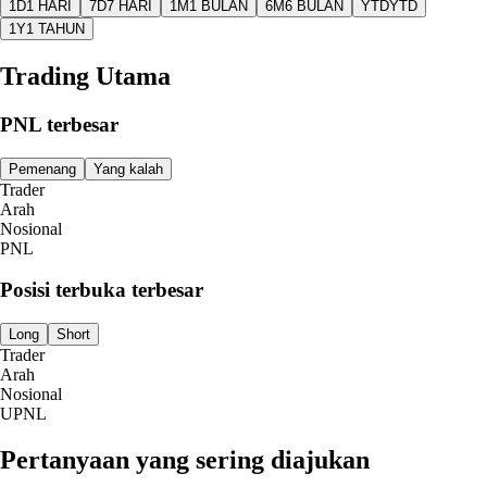
1D
1 HARI
7D
7 HARI
1M
1 BULAN
6M
6 BULAN
YTD
YTD
1Y
1 TAHUN
Trading Utama
PNL terbesar
Pemenang
Yang kalah
Trader
Arah
Nosional
PNL
Posisi terbuka terbesar
Long
Short
Trader
Arah
Nosional
UPNL
Pertanyaan yang sering diajukan