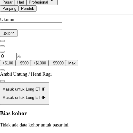
Pasar
Had
Profesional
Panjang
Pendek
Tersedia untuk Perdagangan
Ukuran
$0.00
Posisi Saat Ini
USD
0
ETHFI
%
+$100
+$500
+$1000
+$5000
Max
Ambil Untung / Henti Rugi
Masuk untuk Long ETHFI
Masuk untuk Long ETHFI
Harga Likuidasi
Bias kohor
T/A
Tidak ada data kohor untuk pasar ini.
Nilai Order