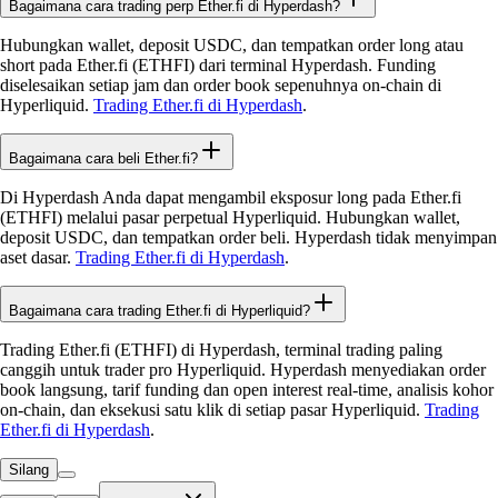
Bagaimana cara trading perp Ether.fi di Hyperdash?
Hubungkan wallet, deposit USDC, dan tempatkan order long atau
short pada Ether.fi (ETHFI) dari terminal Hyperdash. Funding
diselesaikan setiap jam dan order book sepenuhnya on-chain di
Hyperliquid.
Trading Ether.fi di Hyperdash
.
Bagaimana cara beli Ether.fi?
Di Hyperdash Anda dapat mengambil eksposur long pada Ether.fi
(ETHFI) melalui pasar perpetual Hyperliquid. Hubungkan wallet,
deposit USDC, dan tempatkan order beli. Hyperdash tidak menyimpan
aset dasar.
Trading Ether.fi di Hyperdash
.
Bagaimana cara trading Ether.fi di Hyperliquid?
Trading Ether.fi (ETHFI) di Hyperdash, terminal trading paling
canggih untuk trader pro Hyperliquid. Hyperdash menyediakan order
book langsung, tarif funding dan open interest real-time, analisis kohor
on-chain, dan eksekusi satu klik di setiap pasar Hyperliquid.
Trading
Ether.fi di Hyperdash
.
Silang