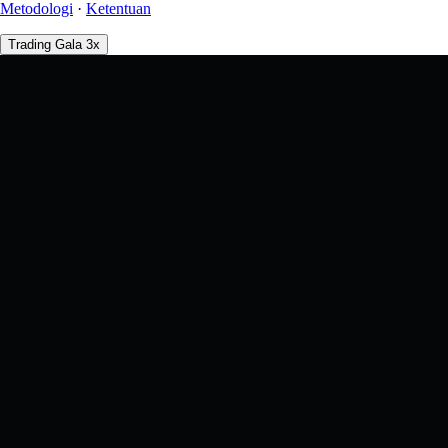
Metodologi
·
Ketentuan
Trading Gala 3x