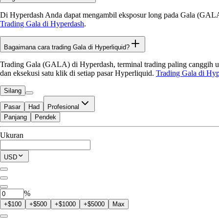
Di Hyperdash Anda dapat mengambil eksposur long pada Gala (GALA) m
Trading Gala di Hyperdash
.
Bagaimana cara trading Gala di Hyperliquid?
Trading Gala (GALA) di Hyperdash, terminal trading paling canggih unt
dan eksekusi satu klik di setiap pasar Hyperliquid.
Trading Gala di Hy
Silang
Pasar
Had
Profesional
Panjang
Pendek
Tersedia untuk Perdagangan
Ukuran
$0.00
Posisi Saat Ini
USD
0
GALA
%
+$100
+$500
+$1000
+$5000
Max