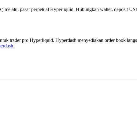
elalui pasar perpetual Hyperliquid. Hubungkan wallet, deposit USDC
uk trader pro Hyperliquid. Hyperdash menyediakan order book langsung,
perdash
.