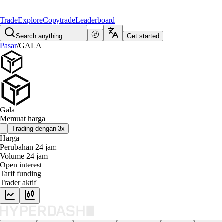
Trade
Explore
Copytrade
Leaderboard
Search anything...
Get started
Pasar
/
GALA
Gala
Memuat harga
Trading dengan 3x
Harga
Perubahan 24 jam
Volume 24 jam
Open interest
Tarif funding
Trader aktif