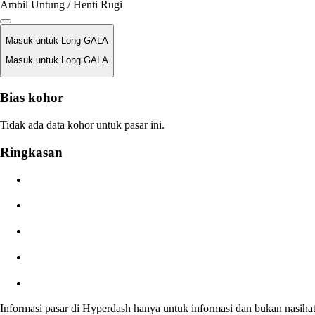
Ambil Untung / Henti Rugi
Masuk untuk Long GALA
Masuk untuk Long GALA
Harga Likuidasi
Bias kohor
T/A
Tidak ada data kohor untuk pasar ini.
Nilai Order
Ringkasan
$0.00
Gelinciran
Perkiraan: 0.00% / Maks 8%
Biaya
0.0450% / 0.0150%
Informasi pasar di Hyperdash hanya untuk informasi dan bukan nasiha