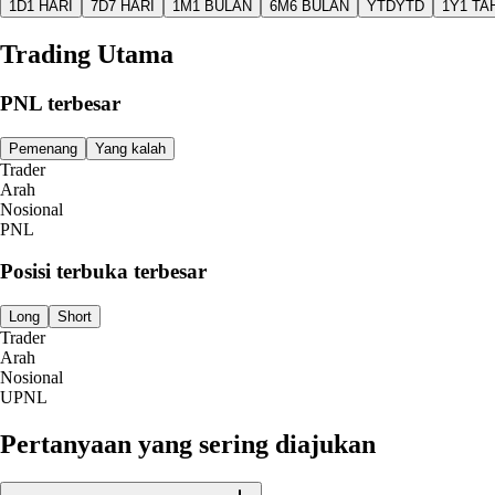
1D
1 HARI
7D
7 HARI
1M
1 BULAN
6M
6 BULAN
YTD
YTD
1Y
1 TA
Trading Utama
PNL terbesar
Pemenang
Yang kalah
Trader
Arah
Nosional
PNL
Posisi terbuka terbesar
Long
Short
Trader
Arah
Nosional
UPNL
Pertanyaan yang sering diajukan