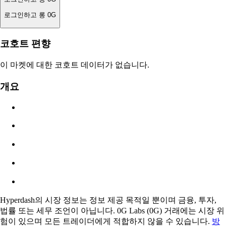
로그인하고 롱 0G
청산가
코호트 편향
해당 없음
이 마켓에 대한 코호트 데이터가 없습니다.
주문 가치
개요
$0.00
슬리피지
추정: 0.00% / 최대 8%
수수료
0.0450% / 0.0150%
Hyperdash의 시장 정보는 정보 제공 목적일 뿐이며 금융, 투자,
법률 또는 세무 조언이 아닙니다. 0G Labs (0G) 거래에는 시장 위
험이 있으며 모든 트레이더에게 적합하지 않을 수 있습니다.
방