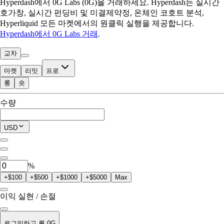
Hyperdash에서 0G Labs (0G)을 거래하세요. Hyperdash는 실시간
호가창, 실시간 펀딩비 및 미결제약정, 온체인 코호트 분석,
Hyperliquid 모든 마켓에서의 원클릭 실행을 제공합니다.
Hyperdash에서 0G Labs 거래
.
교차
마켓
리밋
프로
롱
숏
거래 가능
수량
$0.00
현재 포지션
USD
0
0G
%
+$100
+$500
+$1000
+$5000
Max
이익 실현 / 손절
로그인하고 롱 0G