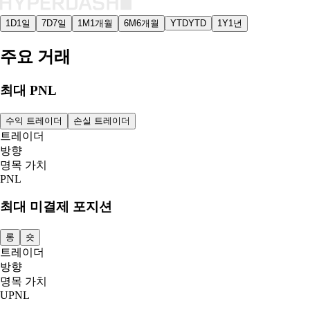
1D
1일
7D
7일
1M
1개월
6M
6개월
YTD
YTD
1Y
1년
주요 거래
최대 PNL
수익 트레이더
손실 트레이더
트레이더
방향
명목 가치
PNL
최대 미결제 포지션
롱
숏
트레이더
방향
명목 가치
UPNL