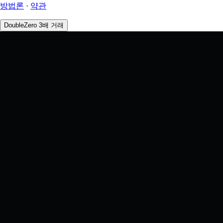
방법론
·
약관
DoubleZero 3배 거래