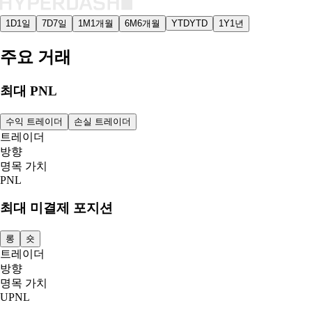
1D
1일
7D
7일
1M
1개월
6M
6개월
YTD
YTD
1Y
1년
주요 거래
최대 PNL
수익 트레이더
손실 트레이더
트레이더
방향
명목 가치
PNL
최대 미결제 포지션
롱
숏
트레이더
방향
명목 가치
UPNL