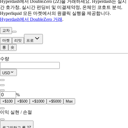
Hyperdash에서 DoubleZero (2Z)을 거래하세요. Hyperdash는 실시
간 호가창, 실시간 펀딩비 및 미결제약정, 온체인 코호트 분석,
Hyperliquid 모든 마켓에서의 원클릭 실행을 제공합니다.
Hyperdash에서 DoubleZero 거래
.
교차
마켓
리밋
프로
롱
숏
거래 가능
수량
$0.00
현재 포지션
USD
0
2Z
%
+$100
+$500
+$1000
+$5000
Max
이익 실현 / 손절
로그인하고 롱 2Z