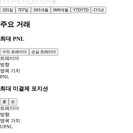
1D
1일
7D
7일
1M
1개월
6M
6개월
YTD
YTD
1Y
1년
주요 거래
최대 PNL
수익 트레이더
손실 트레이더
트레이더
방향
명목 가치
PNL
최대 미결제 포지션
롱
숏
트레이더
방향
명목 가치
UPNL