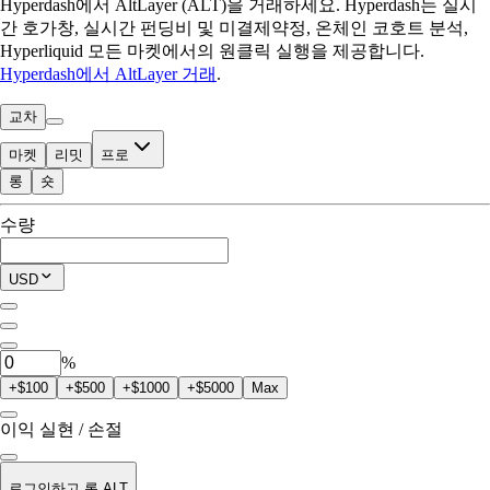
Hyperdash에서 AltLayer (ALT)을 거래하세요. Hyperdash는 실시
간 호가창, 실시간 펀딩비 및 미결제약정, 온체인 코호트 분석,
Hyperliquid 모든 마켓에서의 원클릭 실행을 제공합니다.
Hyperdash에서 AltLayer 거래
.
교차
마켓
리밋
프로
롱
숏
거래 가능
수량
$0.00
현재 포지션
USD
0
ALT
%
+$100
+$500
+$1000
+$5000
Max
이익 실현 / 손절
로그인하고 롱 ALT