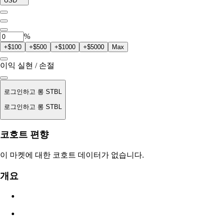
USD
0
STBL
%
+$100
+$500
+$1000
+$5000
Max
이익 실현 / 손절
로그인하고 롱 STBL
로그인하고 롱 STBL
청산가
코호트 편향
해당 없음
이 마켓에 대한 코호트 데이터가 없습니다.
주문 가치
개요
$0.00
슬리피지