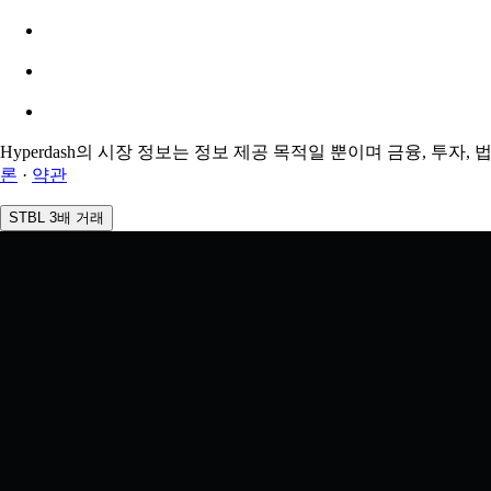
추정: 0.00% / 최대 8%
수수료
0.0450% / 0.0150%
Hyperdash의 시장 정보는 정보 제공 목적일 뿐이며 금융, 투자
론
·
약관
STBL 3배 거래