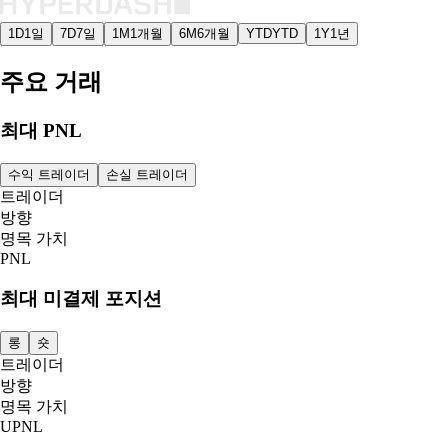
1D
1일
7D
7일
1M
1개월
6M
6개월
YTD
YTD
1Y
1년
주요 거래
최대 PNL
수익 트레이더
손실 트레이더
트레이더
방향
명목 가치
PNL
최대 미결제 포지션
롱
숏
트레이더
방향
명목 가치
UPNL