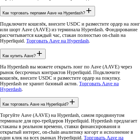
Как торговать перпами Aave на Hyperdash?
Подключите кошелёк, внесите USDC и разместите ордер на лонг
или шорт Aave (AAVE) из терминала Hyperdash. Фондирование
рассчитывается каждый час, стакан полностью on-chain на
Hyperliquid.
Торговать Aave на Hyperdash
.
Как купить Aave?
На Hyperdash вы можете открыть лонг по Aave (AAVE) через
рынок бессрочных контрактов Hyperliquid. Подключите
кошелёк, внесите USDC и разместите ордер на покупку.
Hyperdash не хранит базовый актив.
Торговать Aave на
Hyperdash
.
Как торговать Aave на Hyperliquid?
Торгуйте Aave (AAVE) на Hyperdash, самом продвинутом
терминале для про-трейдеров Hyperliquid. Hyperdash предлагает
стаканы в реальном времени, ставки финансирования и
открытый интерес, on-chain аналитику когорт и исполнение в
один клик на всех рынках Hyperliquid.
Торговать Aave на