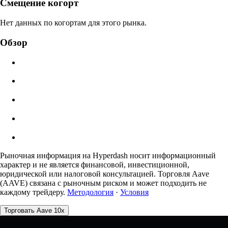
Цена ликвидации
Смещение когорт
N/A
Нет данных по когортам для этого рынка.
Стоимость ордера
Обзор
$0.00
Проскальзывание
Оценка: 0.00% / Макс 8%
Комиссии
0.0450% / 0.0150%
Рыночная информация на Hyperdash носит информационный
характер и не является финансовой, инвестиционной,
юридической или налоговой консультацией. Торговля Aave
(AAVE) связана с рыночным риском и может подходить не
каждому трейдеру.
Методология
·
Условия
Торговать Aave 10x