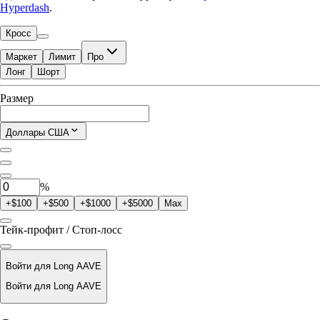
Hyperdash
.
Кросс
Маркет
Лимит
Про
Лонг
Шорт
Доступно для торговли
Размер
$0.00
Текущая позиция
Доллары США
0
AAVE
%
+$100
+$500
+$1000
+$5000
Max
Тейк-профит / Стоп-лосс
Войти для Long AAVE
Войти для Long AAVE