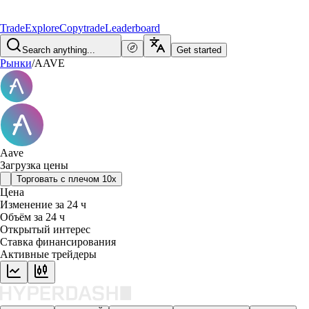
Trade
Explore
Copytrade
Leaderboard
Search anything...
Get started
Рынки
/
AAVE
Aave
Загрузка цены
Торговать с плечом 10x
Цена
Изменение за 24 ч
Объём за 24 ч
Открытый интерес
Ставка финансирования
Активные трейдеры