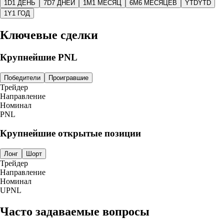
1D
1 ДЕНЬ
7D
7 ДНЕЙ
1M
1 МЕСЯЦ
6M
6 МЕСЯЦЕВ
YTD
YTD
1Y
1 ГОД
Ключевые сделки
Крупнейшие PNL
Победители
Проигравшие
Трейдер
Направление
Номинал
PNL
Крупнейшие открытые позиции
Лонг
Шорт
Трейдер
Направление
Номинал
UPNL
Часто задаваемые вопросы