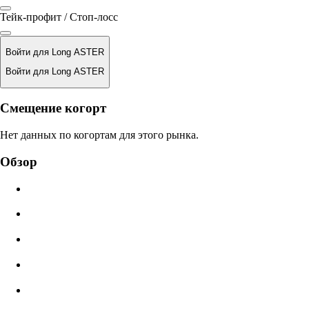
Тейк-профит / Стоп-лосс
Войти для Long ASTER
Войти для Long ASTER
Цена ликвидации
Смещение когорт
N/A
Нет данных по когортам для этого рынка.
Стоимость ордера
Обзор
$0.00
Проскальзывание
Оценка: 0.00% / Макс 8%
Комиссии
0.0450% / 0.0150%