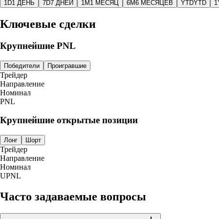
1D
1 ДЕНЬ
7D
7 ДНЕЙ
1M
1 МЕСЯЦ
6M
6 МЕСЯЦЕВ
YTD
YTD
1
Ключевые сделки
Крупнейшие PNL
Победители
Проигравшие
Трейдер
Направление
Номинал
PNL
Крупнейшие открытые позиции
Лонг
Шорт
Трейдер
Направление
Номинал
UPNL
Часто задаваемые вопросы