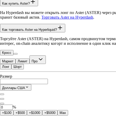
Как купить Aster?
На Hyperdash вы можете открыть лонг по Aster (ASTER) через р
хранит базовый актив.
Торговать Aster на Hyperdash
.
Как торговать Aster на Hyperliquid?
Торгуйте Aster (ASTER) на Hyperdash, самом продвинутом терми
интерес, on-chain аналитику когорт и исполнение в один клик на
Кросс
Маркет
Лимит
Про
Лонг
Шорт
Доступно для торговли
Размер
$0.00
Текущая позиция
Доллары США
0
ASTER
%
+$100
+$500
+$1000
+$5000
Max