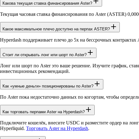
Какова текущая ставка финансирования Aster?
Текущая часовая ставка финансирования по Aster (ASTER) 0,0000
Какое максимальное плечо доступно на перпах ASTER?
Hyperdash поддерживает плечо до 5x на бессрочных контрактах 
Стоит ли открывать лонг или шорт по Aster?
Лонг или шорт по Aster это ваше решение. Изучите график, ста
инвестиционных рекомендаций.
Как «умные деньги» позиционированы по Aster?
По Aster пока недостаточно данных по когортам, чтобы опреде
Как торговать перпами Aster на Hyperdash?
Подключите кошелёк, внесите USDC и разместите ордер на лонг 
Hyperliquid.
Торговать Aster на Hyperdash
.