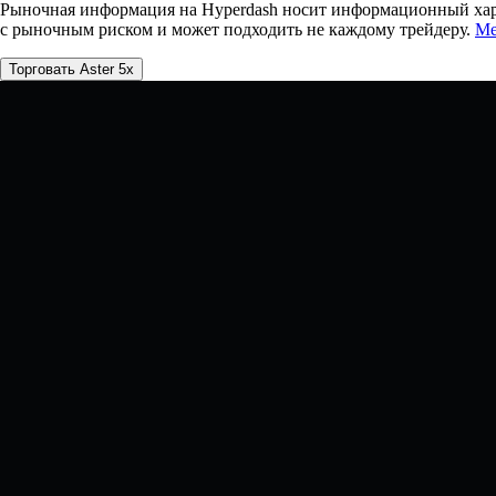
Рыночная информация на Hyperdash носит информационный харак
с рыночным риском и может подходить не каждому трейдеру.
Ме
Торговать Aster 5x