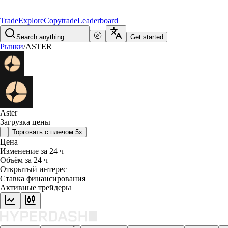
Trade
Explore
Copytrade
Leaderboard
Search anything...
Get started
Рынки
/
ASTER
Aster
Загрузка цены
Торговать с плечом 5x
Цена
Изменение за 24 ч
Объём за 24 ч
Открытый интерес
Ставка финансирования
Активные трейдеры