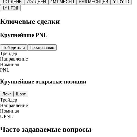
1D
1 ДЕНЬ
7D
7 ДНЕЙ
1M
1 МЕСЯЦ
6M
6 МЕСЯЦЕВ
YTD
YTD
1Y
1 ГОД
Ключевые сделки
Крупнейшие PNL
Победители
Проигравшие
Трейдер
Направление
Номинал
PNL
Крупнейшие открытые позиции
Лонг
Шорт
Трейдер
Направление
Номинал
UPNL
Часто задаваемые вопросы