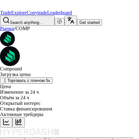
Trade
Explore
Copytrade
Leaderboard
Search anything...
Get started
Рынки
/
COMP
Compound
Загрузка цены
Торговать с плечом 5x
Цена
Изменение за 24 ч
Объём за 24 ч
Открытый интерес
Ставка финансирования
Активные трейдеры