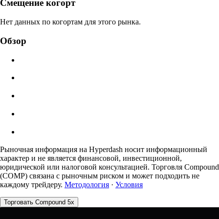
Цена ликвидации
Смещение когорт
N/A
Нет данных по когортам для этого рынка.
Стоимость ордера
Обзор
$0.00
Проскальзывание
Оценка: 0.00% / Макс 8%
Комиссии
0.0450% / 0.0150%
Рыночная информация на Hyperdash носит информационный
характер и не является финансовой, инвестиционной,
юридической или налоговой консультацией. Торговля Compound
(COMP) связана с рыночным риском и может подходить не
каждому трейдеру.
Методология
·
Условия
Торговать Compound 5x