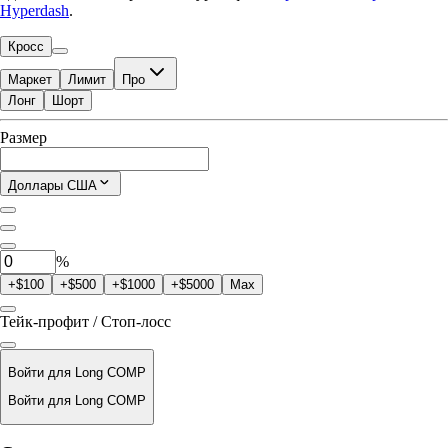
Hyperdash
.
Кросс
Маркет
Лимит
Про
Лонг
Шорт
Доступно для торговли
Размер
$0.00
Текущая позиция
Доллары США
0
COMP
%
+$100
+$500
+$1000
+$5000
Max
Тейк-профит / Стоп-лосс
Войти для Long COMP
Войти для Long COMP