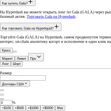
Как купить Gala?
На Hyperdash вы можете открыть лонг по Gala (GALA) через рын
базовый актив.
Торговать Gala на Hyperdash
.
Как торговать Gala на Hyperliquid?
Торгуйте Gala (GALA) на Hyperdash, самом продвинутом термина
интерес, on-chain аналитику когорт и исполнение в один клик на
Кросс
Маркет
Лимит
Про
Лонг
Шорт
Доступно для торговли
Размер
$0.00
Текущая позиция
Доллары США
0
GALA
%
+$100
+$500
+$1000
+$5000
Max