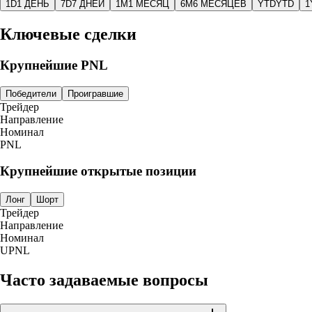
1D
1 ДЕНЬ
7D
7 ДНЕЙ
1M
1 МЕСЯЦ
6M
6 МЕСЯЦЕВ
YTD
YTD
1
Ключевые сделки
Крупнейшие PNL
Победители
Проигравшие
Трейдер
Направление
Номинал
PNL
Крупнейшие открытые позиции
Лонг
Шорт
Трейдер
Направление
Номинал
UPNL
Часто задаваемые вопросы