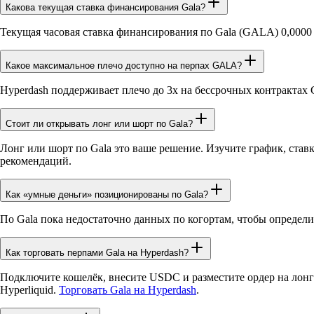
Какова текущая ставка финансирования Gala?
Текущая часовая ставка финансирования по Gala (GALA) 0,0000 %
Какое максимальное плечо доступно на перпах GALA?
Hyperdash поддерживает плечо до 3x на бессрочных контрактах 
Стоит ли открывать лонг или шорт по Gala?
Лонг или шорт по Gala это ваше решение. Изучите график, ста
рекомендаций.
Как «умные деньги» позиционированы по Gala?
По Gala пока недостаточно данных по когортам, чтобы определ
Как торговать перпами Gala на Hyperdash?
Подключите кошелёк, внесите USDC и разместите ордер на лонг
Hyperliquid.
Торговать Gala на Hyperdash
.