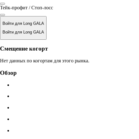
Тейк-профит / Стоп-лосс
Войти для Long GALA
Войти для Long GALA
Цена ликвидации
Смещение когорт
N/A
Нет данных по когортам для этого рынка.
Стоимость ордера
Обзор
$0.00
Проскальзывание
Оценка: 0.00% / Макс 8%
Комиссии
0.0450% / 0.0150%