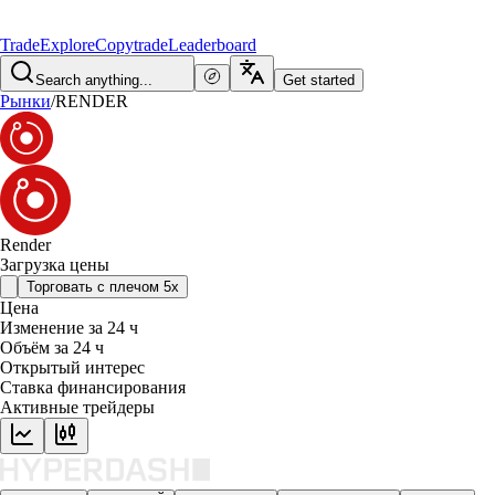
Trade
Explore
Copytrade
Leaderboard
Search anything...
Get started
Рынки
/
RENDER
Render
Загрузка цены
Торговать с плечом 5x
Цена
Изменение за 24 ч
Объём за 24 ч
Открытый интерес
Ставка финансирования
Активные трейдеры