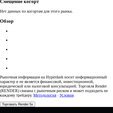
Цена ликвидации
Смещение когорт
N/A
Нет данных по когортам для этого рынка.
Стоимость ордера
Обзор
$0.00
Проскальзывание
Оценка: 0.00% / Макс 8%
Комиссии
0.0450% / 0.0150%
Рыночная информация на Hyperdash носит информационный
характер и не является финансовой, инвестиционной,
юридической или налоговой консультацией. Торговля Render
(RENDER) связана с рыночным риском и может подходить не
каждому трейдеру.
Методология
·
Условия
Торговать Render 5x