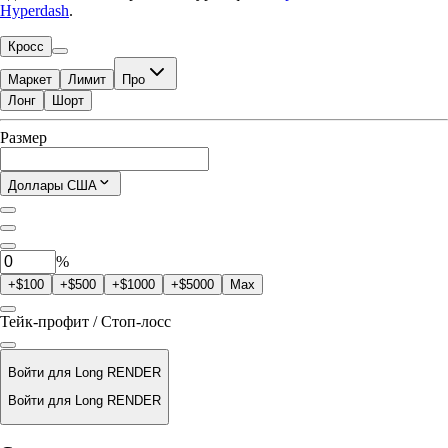
Hyperdash
.
Кросс
Маркет
Лимит
Про
Лонг
Шорт
Доступно для торговли
Размер
$0.00
Текущая позиция
Доллары США
0
RENDER
%
+$100
+$500
+$1000
+$5000
Max
Тейк-профит / Стоп-лосс
Войти для Long RENDER
Войти для Long RENDER