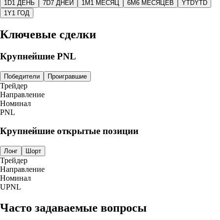
1D
1 ДЕНЬ
7D
7 ДНЕЙ
1M
1 МЕСЯЦ
6M
6 МЕСЯЦЕВ
YTD
YTD
1Y
1 ГОД
Ключевые сделки
Крупнейшие PNL
Победители
Проигравшие
Трейдер
Направление
Номинал
PNL
Крупнейшие открытые позиции
Лонг
Шорт
Трейдер
Направление
Номинал
UPNL
Часто задаваемые вопросы