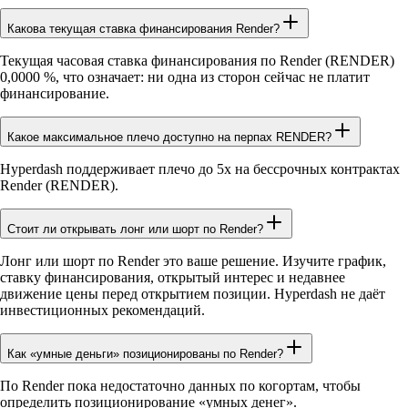
Какова текущая ставка финансирования Render?
Текущая часовая ставка финансирования по Render (RENDER)
0,0000 %, что означает: ни одна из сторон сейчас не платит
финансирование.
Какое максимальное плечо доступно на перпах RENDER?
Hyperdash поддерживает плечо до 5x на бессрочных контрактах
Render (RENDER).
Стоит ли открывать лонг или шорт по Render?
Лонг или шорт по Render это ваше решение. Изучите график,
ставку финансирования, открытый интерес и недавнее
движение цены перед открытием позиции. Hyperdash не даёт
инвестиционных рекомендаций.
Как «умные деньги» позиционированы по Render?
По Render пока недостаточно данных по когортам, чтобы
определить позиционирование «умных денег».